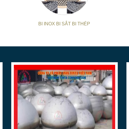
-
Chất Lượng Vượt Trội
:
**
Chúng t
dụng nguyên liệu inox cao cấp, đả
phẩm
**
.
BI INOX BI SẮT BI THÉP
-
Giao Hàng Đúng Hẹn
:
**
Với hệ t
cam kết giao hàng đúng hạn, giúp bạ
**
.
**
DỊCH VỤ GIA CÔNG ĐA DẠNG
Chúng tôi cung cấp đa dạng dịch vụ 
- Sản xuất các sản phẩm inox theo thiế
máy móc, bi inox, chỏm cầu, bồn chứa
- Gia công cơ khí chính xác: cắt, uốn,
lỗ, dập, tạo hình inox,...
- Tư vấn thiết kế và hoàn thiện sản 