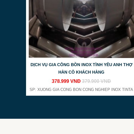
DỊCH VỤ GIA CÔNG BỒN INOX TÌNH YÊU ANH THỢ
HÀN CÔ KHÁCH HÀNG
378.999 VNĐ
379.900 VNĐ
SP: XUONG GIA CONG BON CONG NGHIEP INOX TINTA