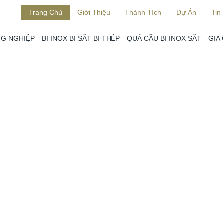
Trang Chủ
Giới Thiệu
Thành Tích
Dự Án
Tin
G NGHIỆP
BI INOX BI SẮT BI THÉP
QUẢ CẦU BI INOX SẮT
GIA