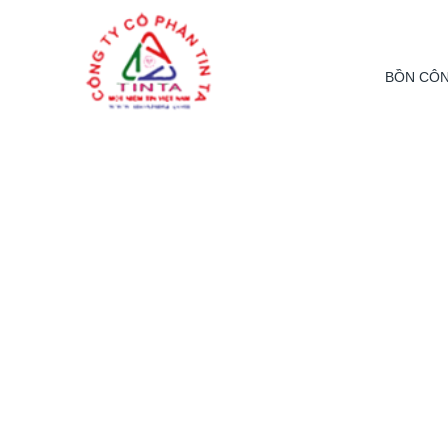
From this section downward is Zalo source code
BỒN CÔN