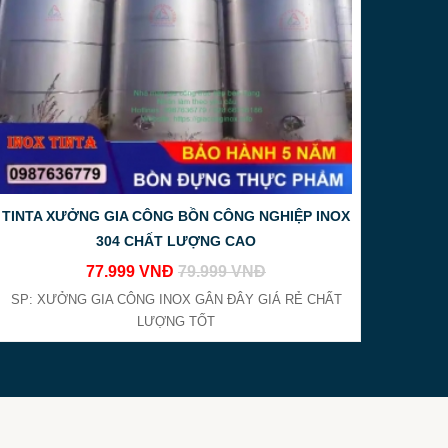
gia công inox
.
ẻ
.
TINTA XƯỞNG GIA CÔNG BỒN CÔNG NGHIỆP INOX
304 CHẤT LƯỢNG CAO
77.999 VNĐ
79.999 VNĐ
SP: XƯỞNG GIA CÔNG INOX GÂN ĐÂY GIÁ RẺ CHẤT
LƯỢNG TỐT