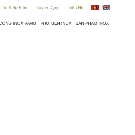
 Tức & Sự Kiện
Tuyển Dụng
Liên Hệ
 CÔNG INOX VÀNG
PHỤ KIỆN INOX
SẢN PHẨM INOX