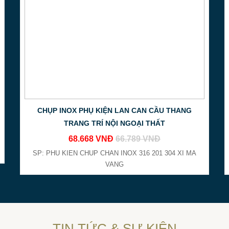
Tại thành phố Hồ Chí Minh có
cơ sở 
Đặt hàng ở đâu
Gia công inox giá r
CHỤP INOX PHỤ KIỆN LAN CAN CẦU THANG
TRANG TRÍ NỘI NGOẠI THẤT
68.668 VNĐ
66.789 VNĐ
SP: PHU KIEN CHUP CHAN INOX 316 201 304 XI MA
VANG
TIN TỨC & SỰ KIỆN