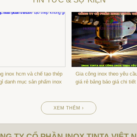
g inox hcm và chế tạo thép
Gia công inox theo yêu cầ
gỉ danh mục sản phẩm inox
giá rẻ bảng báo giá chi tiết
XEM THÊM ›
NG TY CỔ PHẦN INOX TINTA VIỆT 