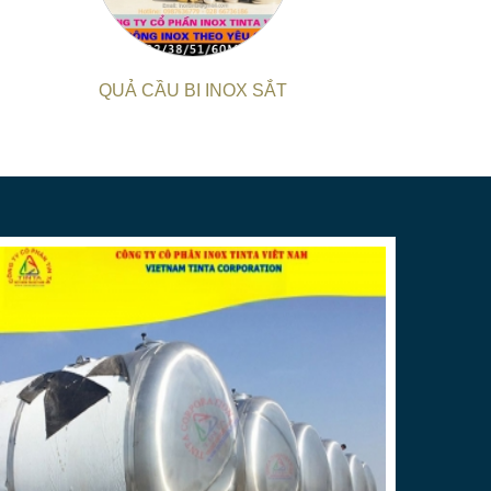
ôi cam kết về chất lượng sản phẩm với việc sử
m bảo độ bền và tính thẩm mỹ cao cho mọi sản
QUẢ CẦU BI INOX SẮT
hống quản lý sản xuất chặt chẽ, chúng tôi tự tin
n không phải lo lắng về bất kỳ sự chậm trễ nào
**
gia công inox theo yêu cầu, bao gồm:
t kế riêng: bàn, ghế, kệ, tủ, biển hiệu, linh kiện
,...
 hàn, đánh bóng, cắt laser fiber, chấn, nhấn, đột
phẩm và gia công inox theo yêu cầu.