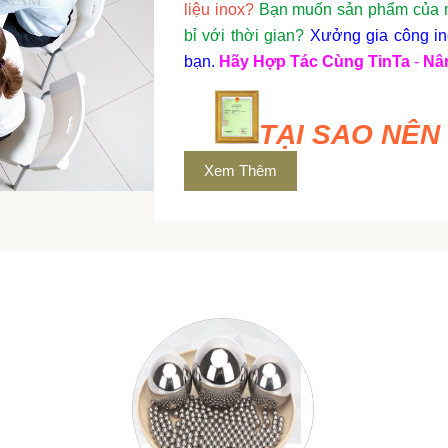
liệu inox?
Bạn muốn sản phẩm của mì
bỉ với thời gian?
Xưởng gia công ino
bạn.
Hãy Hợp Tác Cùng TinTa
-
Nâ
TẠI SAO NÊN
Xem Thêm
-
Kinh Nghiệm Lâu Năm
:
**
Với bề
chúng tôi tự hào là đối tác của n
lượng cao, đáp ứng mọi yêu cầu khắt
-
Công Nghệ Hiện Đại
:
**
Áp dụng c
uốn, hàn, đến xử lý bề mặt, chúng 
hảo về mặt kỹ thuật mà còn tinh tế v
-
Dịch Vụ Khách Hàng Tận Tâm
:
**
tôi sẵn sàng lắng nghe và hiểu rõ m
mượt mà, minh bạch, và hiệu quả
**
.