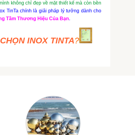
nh không chỉ đẹp về mặt thiết kế mà còn bền
x TinTa chính là giải pháp lý tưởng dành cho
ng Tầm Thương Hiệu Của Bạn
.
 CHỌN INOX TINTA
?
 dày kinh nghiệm trong ngành
gia công inox
,
hiều thương hiệu lớn, mang lại sản phẩm chất
 khe nhất
**
.
ông nghệ gia công tiên tiến nhất, từ cắt laser,
tôi cam kết sản phẩm cuối cùng không chỉ hoàn
ề mặt thẩm mỹ
**
.
Đội ngũ tư vấn viên chuyên nghiệp của chúng
ọi yêu cầu của bạn, đảm bảo quy trình làm việc