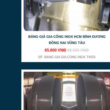
BẢNG GIÁ GIA CÔNG INOX HCM BÌNH DƯƠNG
ĐỒNG NAI VŨNG TÀU
65.800 VNĐ
68.500 VNĐ
SP: BANG GIA GIA CONG INOX TINTA