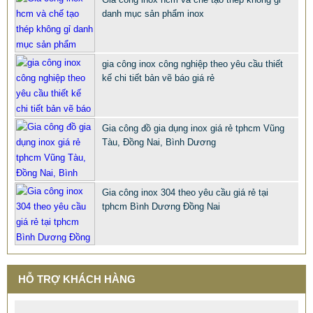
danh mục sản phẩm inox
gia công inox công nghiệp theo yêu cầu thiết
CHỤP INOX PHỤ KIỆN LAN CAN CẦU THANG TRANG TRÍ
kế chi tiết bản vẽ báo giá rẻ
NỘI NGOẠI THẤT
68.668 VNĐ
66.789 VNĐ
Gia công đồ gia dụng inox giá rẻ tphcm Vũng
SP: PHU KIEN CHUP CHAN INOX 316 201 304 XI MA VANG
Tàu, Đồng Nai, Bình Dương
Gia công inox 304 theo yêu cầu giá rẻ tại
tphcm Bình Dương Đồng Nai
HỖ TRỢ KHÁCH HÀNG