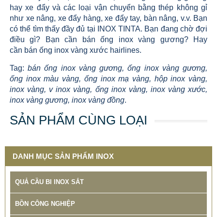
hay xe đẩy và các loại vận chuyển bằng thép không gỉ
như xe nâng, xe đẩy hàng, xe đẩy tay, bàn nâng, v.v. Bạn
có thể tìm thấy đầy đủ tại INOX TINTA. Bạn đang chờ đợi
điều gì? Bạn cần bán ống inox vàng gương? Hay
cần bán ống inox vàng xước hairlines.
Tag:
bán ống inox vàng gương, ống inox vàng gương,
ống inox màu vàng, ống inox mạ vàng, hộp inox vàng,
inox vàng, v inox vàng, ống inox vàng, inox vàng xước,
inox vàng gương, inox vàng đồng
.
BẢNG GIÁ GIA CÔNG INOX HCM BÌNH DƯƠNG ĐỒNG
SẢN PHẨM CÙNG LOẠI
NAI VŨNG TÀU
65.800 VNĐ
68.500 VNĐ
SP: BANG GIA GIA CONG INOX TINTA
DANH MỤC SẢN PHẨM INOX
QUẢ CẦU BI INOX SẮT
BỒN CÔNG NGHIỆP