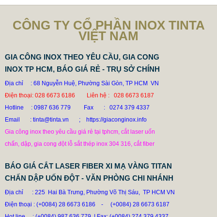
CÔNG TY CỔ PHẦN INOX TINTA
VIỆT NAM
GIA CÔNG INOX THEO YÊU CẦU, GIA CONG
INOX TP HCM, BÁO GIÁ RẺ - TRỤ SỞ CHÍNH
Địa chỉ : 68 Nguyễn Huệ, Phường Sài Gòn, TP HCM VN
Điện thoại: 028 6673 6186 Liên hệ : 028 6673 6187
Hotline
: 0987 636 779 Fax : 0274 379 4337
Email : tinta@tinta.vn ; https://giaconginox.info
Gia công inox theo yêu cầu giá rẻ tại tphcm, cắt laser uốn
chấn, dập, gia cong đột lỗ sắt thép inox 304 316, cắt fiber
BÁO GIÁ CẮT LASER FIBER XI MẠ VÀNG TITAN
CHẤN DẬP UỐN ĐỘT - VĂN PHÒNG CHI NHÁNH
Địa chỉ : 225 Hai Bà Trưng, Phường Võ Thị Sáu, TP HCM VN
Điện thoại : (+0084) 28 6673 6186
-
(+0084) 28 6673 6187
Hot line
: (+0084) 987 636 779 | Fax: (+0084) 274 379 4337