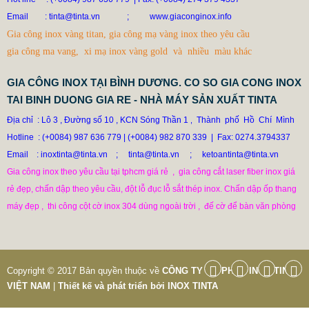
DÙ AI NÓI NGÃ NẰM NGHIÊNG, NGƯỜI MUA VẪN CỨ
Email
: tinta@tinta.vn ;
www.giaconginox.info
ĐẶT BỒN TINTA
Gia công inox vàng titan, gia công mạ vàng inox theo yêu cầu
78.999 VNĐ
79.999 VNĐ
gia công ma vang, xi mạ inox vàng gold và nhiều màu khác
SP: XUONG GIA CONG BON CONG NGHIEP INOX TINTA
GIA CÔNG INOX TẠI BÌNH DƯƠNG. CO SO GIA CONG INOX
TAI BINH DUONG GIA RE - NHÀ MÁY SẢN XUẤT TINTA
Địa chỉ  : Lô 3 , Đường số 10 , KCN Sóng Thần 1
Thành  phố  Hồ  Chí  Mình

 ,  
Hotline
: (+0084) 987 636 779
|
(+0084) 982 870 339  |  Fax: 0274.3794337

Email    : inoxtinta@tinta.vn    ;
tinta@tinta.vn     ;     ketoantinta@tinta.vn
Gia công inox theo yêu cầu tại tphcm giá rẻ  ,  gia công cắt laser fiber inox giá

rẻ đẹp, chấn dập theo yêu cầu, đột lỗ đục lỗ sắt thép inox. Chấn dập ốp thang

máy đẹp ,  thi công cột cờ inox 304 dùng ngoài trời ,  đế cờ để bàn văn phòng
Copyright © 2017 Bản quyền thuộc về
CÔNG TY CỔ PHẦN INOX TINTA
VIỆT NAM
|
Thiết kế và phát triển bởi
INOX TINTA