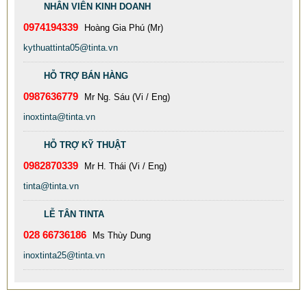
NHÂN VIÊN KINH DOANH
0974194339
Hoàng Gia Phú (Mr)
kythuattinta05@tinta.vn
HỖ TRỢ BÁN HÀNG
0987636779
Mr Ng. Sáu (Vi / Eng)
inoxtinta@tinta.vn
HỖ TRỢ KỸ THUẬT
0982870339
Mr H. Thái (Vi / Eng)
tinta@tinta.vn
TINTA XƯỞNG GIA CÔNG BỒN CÔNG NGHIỆP INOX 304
CHẤT LƯỢNG CAO
LỄ TÂN TINTA
77.999 VNĐ
79.999 VNĐ
028 66736186
Ms Thùy Dung
SP: XƯỞNG GIA CÔNG INOX GÂN ĐÂY GIÁ RẺ CHẤT LƯỢNG
inoxtinta25@tinta.vn
TỐT