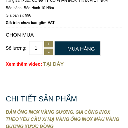
Hãng sản xuất: CÔNG TY CỔ PHẦN INOX TINTA VIỆT NAM
Bảo hành: Bảo Hành 10 Năm
Giá bán sĩ: 996
Giá trên chưa bao gồm VAT
CHỌN MUA
Số lượng:
MUA HÀNG
TẠI ĐÂY
Xem thêm video:
CHI TIẾT SẢN PHẨM
BÁN ỐNG INOX VÀNG GƯƠNG. GIA CÔNG INOX
THEO YÊU CẦU XI MẠ VÀNG ỐNG INOX MÀU VÀNG
GƯƠNG XƯỚC ĐỒNG