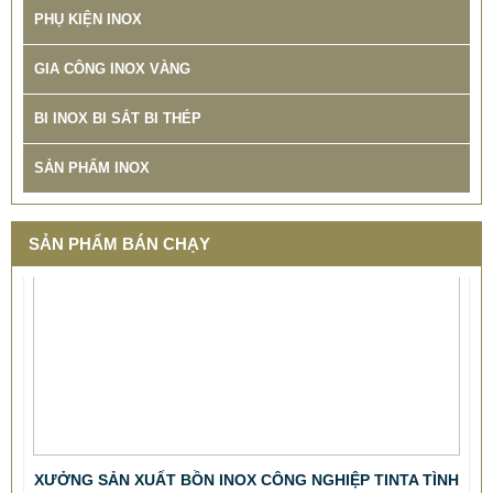
PHỤ KIỆN INOX
GIA CÔNG INOX VÀNG
BI INOX BI SẮT BI THÉP
SẢN PHẨM INOX
SẢN PHẨM BÁN CHẠY
XƯỞNG SẢN XUẤT BỒN INOX CÔNG NGHIỆP TINTA TÌNH
ĐƠM HOA
78.999 VNĐ
79.900 VNĐ