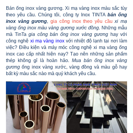
Bán ống inox vàng gương. Xi mạ vàng inox màu sắc tùy
theo yêu cầu. Chúng tôi, công ty Inox TINTA
bán ống
inox vàng gương
,
gia công inox theo yêu cầu
xi mạ
vàng ống inox màu vàng gương xước đồng
. Những mẫu
mà TinTa
gia công bán ống inox vàng gương
hay với
công nghệ
xi mạ vàng inox
với nhiệt độ lạnh tại nơi làm
việc? Điều kiện và máy móc công nghệ xi mạ vàng ống
inox cao cấp nhất hiện nay? Tạo nên những sản phẩm
thép không gỉ là hoàn hảo.
Mua bán ống inox vàng
gương
ống inox vàng xước, vàng đồng và màu gỗ hay
bất kỳ màu sắc nào mà quý khách yêu cầu.