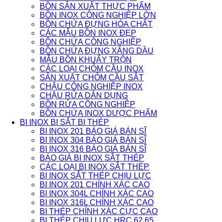
BỒN SẢN XUẤT THỰC PHẨM
BỒN INOX CÔNG NGHIỆP LỚN
BỒN CHỨA ĐỰNG HÓA CHẤT
CÁC MẪU BỒN INOX ĐẸP
BỒN CHỨA CÔNG NGHIỆP
BỒN CHỨA ĐỰNG XĂNG DẦU
MẪU BỒN KHUẤY TRỘN
CÁC LOẠI CHỎM CẦU INOX
SẢN XUẤT CHỎM CẦU SẮT
CHẬU CÔNG NGHIỆP INOX
CHẬU RỬA DÂN DỤNG
BỒN RỬA CÔNG NGHIỆP
BỒN CHỨA INOX DƯỢC PHẨM
BI INOX BI SẮT BI THÉP
BI INOX 201 BÁO GIÁ BÁN SĨ
BI INOX 304 BÁO GIÁ BÁN SĨ
BI INOX 316 BÁO GIÁ BÁN SĨ
BÁO GIÁ BI INOX SẮT THÉP
CÁC LOẠI BI INOX SẮT THÉP
BI INOX SẮT THÉP CHỊU LỰC
BI INOX 201 CHÍNH XÁC CAO
BI INOX 304L CHÍNH XÁC CAO
BI INOX 316L CHÍNH XÁC CAO
BI THÉP CHÍNH XÁC CỰC CAO
BI THÉP CHỊU LỰC HRC 62 65