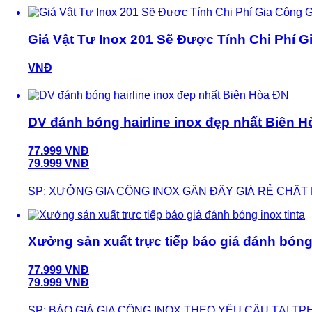
Giá Vật Tư Inox 201 Sẽ Được Tính Chi Phí G
VNĐ
DV đánh bóng hairline inox đẹp nhất Biên 
77.999 VNĐ
79.999 VNĐ
SP: XƯỞNG GIA CÔNG INOX GÂN ĐÂY GIÁ RẺ CHẤ
Xưởng sản xuất trực tiếp báo giá đánh bóng 
77.999 VNĐ
79.999 VNĐ
SP: BÁO GIÁ GIA CÔNG INOX THEO YÊU CẦU TẠI T