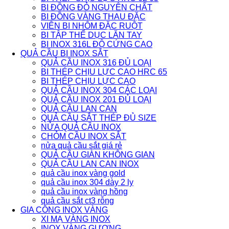
BI ĐỒNG ĐỎ NGUYÊN CHẤT
BI ĐỒNG VÀNG THAU ĐẶC
VIÊN BI NHÔM ĐẶC RUỘT
BI TẬP THỂ DỤC LĂN TAY
BI INOX 316L ĐỘ CỨNG CAO
QUẢ CẦU BI INOX SẮT
QUẢ CẦU INOX 316 ĐỦ LOẠI
BI THÉP CHỊU LỰC CAO HRC 65
BI THÉP CHỊU LỰC CAO
QUẢ CẦU INOX 304 CÁC LOẠI
QUẢ CẦU INOX 201 ĐỦ LOẠI
QUẢ CẦU LAN CAN
QUẢ CẦU SẮT THÉP ĐỦ SIZE
NỬA QUẢ CẦU INOX
CHỎM CẦU INOX SẮT
nửa quả cầu sắt giá rẻ
QUẢ CẦU GIÀN KHÔNG GIAN
QUẢ CẦU LAN CAN INOX
quả cầu inox vàng gold
quả cầu inox 304 dày 2 ly
quả cầu inox vàng hồng
quả cầu sắt ct3 rỗng
GIA CÔNG INOX VÀNG
XI MẠ VÀNG INOX
INOX VÀNG GƯƠNG