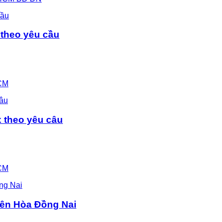
 theo yêu cầu
CM
x theo yêu câu
CM
Biên Hòa Đồng Nai