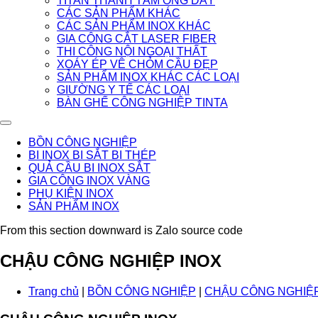
TITAN THANH TẤM ỐNG DÂY
CÁC SẢN PHẨM KHÁC
CÁC SẢN PHẨM INOX KHÁC
GIA CÔNG CẮT LASER FIBER
THI CÔNG NỘI NGOẠI THẤT
XOÁY ÉP VÊ CHỎM CẦU ĐẸP
SẢN PHẨM INOX KHÁC CÁC LOẠI
GIƯỜNG Y TẾ CÁC LOẠI
BÀN GHẾ CÔNG NGHIỆP TINTA
BỒN CÔNG NGHIỆP
BI INOX BI SẮT BI THÉP
QUẢ CẦU BI INOX SẮT
GIA CÔNG INOX VÀNG
PHỤ KIỆN INOX
SẢN PHẨM INOX
From this section downward is Zalo source code
CHẬU CÔNG NGHIỆP INOX
Trang chủ
|
BỒN CÔNG NGHIỆP
|
CHẬU CÔNG NGHIỆP