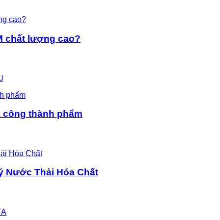
M chất lượng cao?
U
gia công thành phẩm
ý Nước Thải Hóa Chất
TA