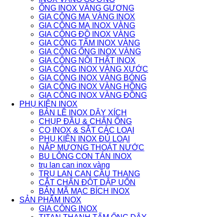
ỐNG INOX VÀNG GƯƠNG
GIA CÔNG MẠ VÀNG INOX
GIA CÔNG MẠ INOX VÀNG
GIA CÔNG ĐỒ INOX VÀNG
GIA CÔNG TẤM INOX VÀNG
GIA CÔNG ỐNG INOX VÀNG
GIA CÔNG NỘI THẤT INOX
GIA CÔNG INOX VÀNG XƯỚC
GIA CÔNG INOX VÀNG BÓNG
GIA CÔNG INOX VÀNG HỒNG
GIA CÔNG INOX VÀNG ĐỒNG
PHỤ KIỆN INOX
BẢN LỀ INOX DÂY XÍCH
CHỤP ĐẦU & CHÂN ỐNG
CO INOX & SẮT CÁC LOẠI
PHỤ KIỆN INOX ĐỦ LOẠI
NẮP MƯƠNG THOÁT NƯỚC
BU LÔNG CON TÁN INOX
trụ lan can inox vàng
TRỤ LAN CAN CẦU THANG
CẮT CHẤN ĐỘT DẬP UỐN
BẢN MÃ MẠC BÍCH INOX
SẢN PHẨM INOX
GIA CÔNG INOX