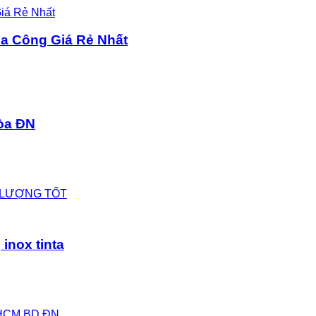
ia Công Giá Rẻ Nhất
Hòa ĐN
T LƯỢNG TỐT
inox tinta
PHCM BD ĐN