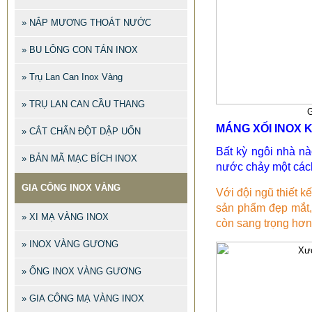
» NẮP MƯƠNG THOÁT NƯỚC
» BU LÔNG CON TÁN INOX
» Trụ Lan Can Inox Vàng
» TRỤ LAN CAN CẦU THANG
G
MÁNG XỐI INOX 
» CẮT CHẤN ĐỘT DẬP UỐN
Bất kỳ ngôi nhà n
» BẢN MÃ MẠC BÍCH INOX
nước chảy một cách 
GIA CÔNG INOX VÀNG
Với đội ngũ thiết k
sản phẩm đẹp mắt, 
» XI MẠ VÀNG INOX
còn sang trọng hơn
» INOX VÀNG GƯƠNG
» ỐNG INOX VÀNG GƯƠNG
» GIA CÔNG MẠ VÀNG INOX