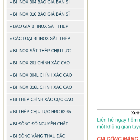
» BI INOX 304 BÁO GIÁ BÁN SĨ
» BI INOX 316 BÁO GIÁ BÁN SĨ
» BÁO GIÁ BI INOX SẮT THÉP
» CÁC LOẠI BI INOX SẮT THÉP
» BI INOX SẮT THÉP CHỊU LỰC
» BI INOX 201 CHÍNH XÁC CAO
» BI INOX 304L CHÍNH XÁC CAO
» BI INOX 316L CHÍNH XÁC CAO
» BI THÉP CHÍNH XÁC CỰC CAO
» BI THÉP CHỊU LỰC HRC 62 65
Xưởn
Liên hệ ngay hôm 
» BI ĐỒNG ĐỎ NGUYÊN CHẤT
một không gian tuy
» BI ĐỒNG VÀNG THAU ĐẶC
GIA CÔNG MÁNG X