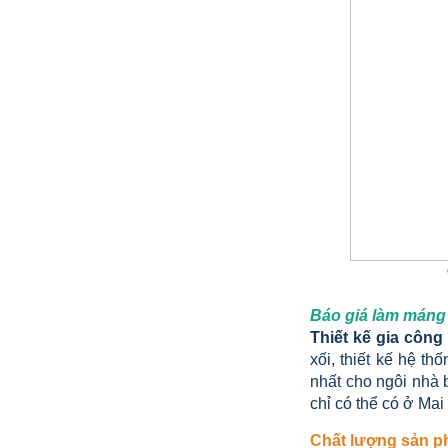
TINTA XƯỞNG GIA CÔNG BỒN
CÔNG NGHIỆP INOX 304 CHẤT
LƯỢNG CAO
77.999 VNĐ
79.999 VNĐ
SP: XƯỞNG GIA CÔNG INOX GÂN
ĐÂY GIÁ RẺ CHẤT LƯỢNG TỐT
Báo giá làm máng 
Thiết kế gia công
xối, thiết kế hệ t
nhất cho ngôi nhà 
chỉ có thể có ở Mai
Chất lượng sản ph