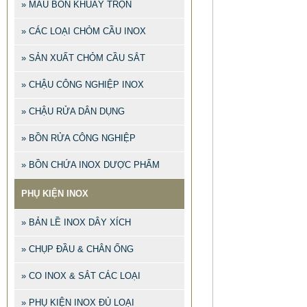
» MẪU BỒN KHUẤY TRỘN
» CÁC LOẠI CHỎM CẦU INOX
» SẢN XUẤT CHỎM CẦU SẮT
» CHẬU CÔNG NGHIỆP INOX
» CHẬU RỬA DÂN DỤNG
» BỒN RỬA CÔNG NGHIỆP
» BỒN CHỨA INOX DƯỢC PHẨM
PHỤ KIỆN INOX
» BẢN LỀ INOX DÂY XÍCH
» CHỤP ĐẦU & CHÂN ỐNG
» CO INOX & SẮT CÁC LOẠI
» PHỤ KIỆN INOX ĐỦ LOẠI