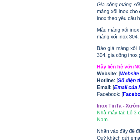
Gia công máng xối
máng xối inox cho 
inox theo yêu cầu h
Mẫu máng xối inox 
máng xối inox 304.
Báo giá máng xối i
304, gia công inox g
Hãy liên hệ với i
Website:
[
Website 
Hotline:
[
Số điện t
Email:
[
Email của 
Facebook: [
Facebo
Inox TinTa - Xưở
Nhà máy tại: Lô 3
Nam.
DÙ AI NÓI NGÃ NẰM NGHIÊNG,
NGƯỜI MUA VẪN CỨ ĐẶT BỒN
Nhấn vào đây để đ
TINTA
Quý khách gửi ema