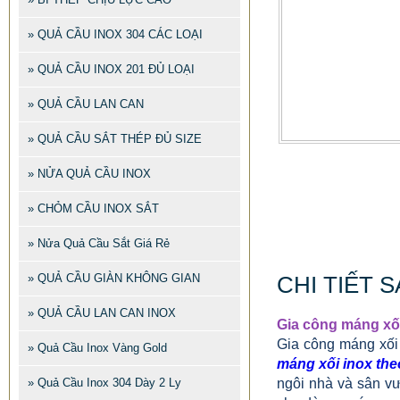
» QUẢ CẦU INOX 304 CÁC LOẠI
» QUẢ CẦU INOX 201 ĐỦ LOẠI
» QUẢ CẦU LAN CAN
» QUẢ CẦU SẮT THÉP ĐỦ SIZE
» NỬA QUẢ CẦU INOX
» CHỎM CẦU INOX SẮT
» Nửa Quả Cầu Sắt Giá Rẻ
» QUẢ CẦU GIÀN KHÔNG GIAN
CHI TIẾT 
» QUẢ CẦU LAN CAN INOX
Gia công máng xối
Gia công máng xối
» Quả Cầu Inox Vàng Gold
máng xối inox the
» Quả Cầu Inox 304 Dày 2 Ly
ngôi nhà và sân v