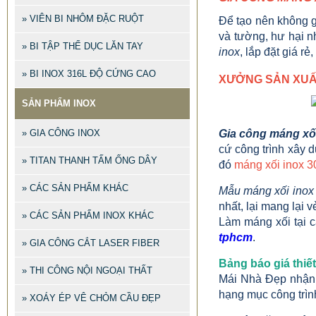
» VIÊN BI NHÔM ĐẶC RUỘT
Để tạo nên không g
và tường, hư hại n
» BI TẬP THỂ DỤC LĂN TAY
inox
, lắp đặt giá rẻ
» BI INOX 316L ĐỘ CỨNG CAO
XƯỞNG SẢN XUẤ
SẢN PHẨM INOX
» GIA CÔNG INOX
Gia công máng xố
cứ công trình xây 
» TITAN THANH TẤM ỐNG DÂY
đó
máng xối inox 3
» CÁC SẢN PHẨM KHÁC
Mẫu máng xối inox 
nhất, lại mang lại
» CÁC SẢN PHẨM INOX KHÁC
Làm máng xối tại 
tphcm
.
» GIA CÔNG CẮT LASER FIBER
Bảng báo giá thiết
» THI CÔNG NỘI NGOẠI THẤT
Mái Nhà Đẹp nhận l
hạng mục công trìn
» XOÁY ÉP VÊ CHỎM CẦU ĐẸP