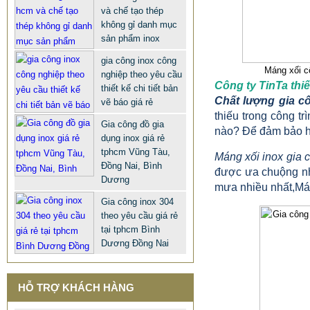
và chế tạo thép
không gỉ danh mục
sản phẩm inox
gia công inox công
Máng xối cô
nghiệp theo yêu cầu
Công ty TinTa thiế
thiết kế chi tiết bản
Chất lượng gia c
vẽ báo giá rẻ
thiếu trong công t
Gia công đồ gia
nào? Để đảm bảo hi
dụng inox giá rẻ
tphcm Vũng Tàu,
Máng xối inox gia 
Đồng Nai, Bình
được ưa chuộng nhấ
Dương
mưa nhiều nhất,Mán
Gia công inox 304
theo yêu cầu giá rẻ
tại tphcm Bình
Dương Đồng Nai
HỖ TRỢ KHÁCH HÀNG