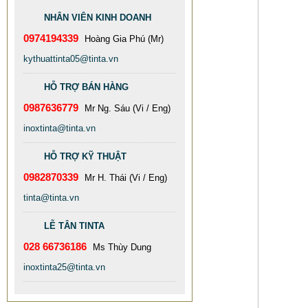
NHÂN VIÊN KINH DOANH
0974194339
Hoàng Gia Phú (Mr)
XƯỞNG SẢN XUẤT BỒN INOX
kythuattinta05@tinta.vn
CÔNG NGHIỆP TINTA TÌNH ĐƠM
HỖ TRỢ BÁN HÀNG
HOA
0987636779
78.999 VNĐ
79.900 VNĐ
Mr Ng. Sáu (Vi / Eng)
SP: XUONG GIA CONG BON CONG
inoxtinta@tinta.vn
NGHIEP INOX TINTA
HỖ TRỢ KỸ THUẬT
0982870339
Mr H. Thái (Vi / Eng)
tinta@tinta.vn
LỄ TÂN TINTA
028 66736186
Ms Thùy Dung
inoxtinta25@tinta.vn