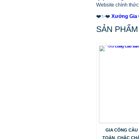
Website chính thứ
78.999 VNĐ
79.999 VNĐ
SP: XUONG GIA CONG BON CONG
❤️✨❤️
Xưởng Gia 
NGHIEP INOX TINTA
SẢN PHẨM
GIA CÔNG CẦU
TOÀN, CHẮC CH