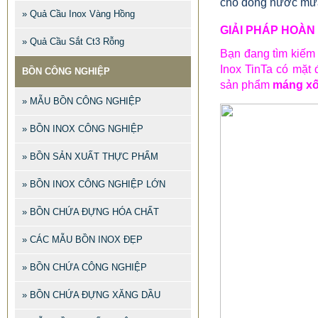
cho dòng nước mưa
» Quả Cầu Inox Vàng Hồng
GIẢI PHÁP HOÀN
» Quả Cầu Sắt Ct3 Rỗng
Bạn đang tìm kiếm
Inox TinTa có mặt 
BỒN CÔNG NGHIỆP
sản phẩm
máng xố
» MẪU BỒN CÔNG NGHIỆP
» BỒN INOX CÔNG NGHIỆP
» BỒN SẢN XUẤT THỰC PHẨM
» BỒN INOX CÔNG NGHIỆP LỚN
» BỒN CHỨA ĐỰNG HÓA CHẤT
» CÁC MẪU BỒN INOX ĐẸP
» BỒN CHỨA CÔNG NGHIỆP
» BỒN CHỨA ĐỰNG XĂNG DẦU