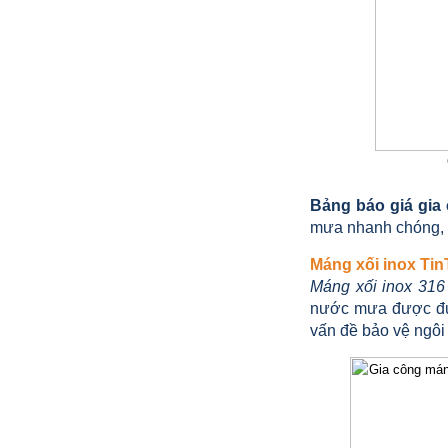
Bảng báo giá gia
mưa nhanh chóng, 
Máng xối inox Tin
Máng xối inox 316
nước mưa được đưa 
vấn đề bảo vệ ngôi
CHỤP INOX PHỤ KIỆN LAN CAN
CẦU THANG TRANG TRÍ NỘI
NGOẠI THẤT
68.668 VNĐ
66.789 VNĐ
SP: PHU KIEN CHUP CHAN INOX 316