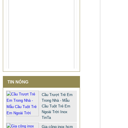
BẢNG GIÁ GIA CÔNG INOX HCM
TIN NÓNG
BÌNH DƯƠNG ĐỒNG NAI VŨNG
TÀU
Cầu Trượt Trẻ Em
65.800 VNĐ
68.500 VNĐ
Trong Nhà - Mẫu
Cầu Tuột Trẻ Em
SP: BANG GIA GIA CONG INOX
Ngoài Trời Inox
TINTA
TinTa
Gia công inox hcm