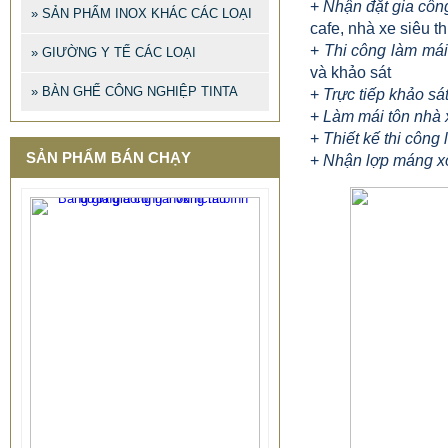
+
Nhận đặt gia côn
» SẢN PHẨM INOX KHÁC CÁC LOẠI
cafe, nhà xe siêu th
+
Thi công làm mái
» GIƯỜNG Y TẾ CÁC LOẠI
và khảo sát
» BÀN GHẾ CÔNG NGHIỆP TINTA
+
Trực tiếp khảo sá
+
Làm mái tôn nhà 
+
Thiết kế thi công
SẢN PHẨM BÁN CHẠY
+
Nhận lợp máng xố