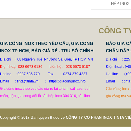
GIA CÔNG BỒN CÔNG NGHIỆP
THÉP INOX
INOX KHUẤY TRỘN HÓA CHẤT
THỰC PHẨM
39.999 VNĐ
79.999 VNĐ
CÔNG TY
SP: XƯỞNG GIA CÔNG BỒN BỂ
CÔNG NGHIỆP KHUẤY TRỘN INOX
GIA CÔNG INOX THEO YÊU CẦU, GIA CONG
BÁO GIÁ C
INOX TP HCM, BÁO GIÁ RẺ - TRỤ SỞ CHÍNH
CHẤN DẬP 
Địa chỉ : 68 Nguyễn Huệ, Phường Sài Gòn, TP HCM VN
Địa chỉ : 225
Điện thoại: 028 6673 6186 Liên hệ : 028 6673 6187
Điện thoại : (+
Hotline
: 0987 636 779 Fax : 0274 379 4337
Hot line
: (+0
Email : tinta@tinta.vn ; https://giaconginox.info
Email
: ti
Gia công inox theo yêu cầu giá rẻ tại tphcm, cắt laser uốn
Gia công inox 
chấn, dập, gia cong đột lỗ sắt thép inox 304 316, cắt fiber
gia công ma v
Copyright © 2017 Bản quyền thuộc về
CÔNG TY CỔ PHẦN INOX TINTA V