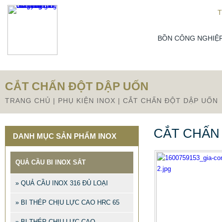
From this section downward is Zalo source code
T
BỒN CÔNG NGHIỆ
CẮT CHẤN ĐỘT DẬP UỐN
TRANG CHỦ
|
PHỤ KIỆN INOX
|
CẮT CHẤN ĐỘT DẬP UỐN
CẮT CHẤN
DANH MỤC SẢN PHẨM INOX
QUẢ CẦU BI INOX SẮT
» QUẢ CẦU INOX 316 ĐỦ LOẠI
» BI THÉP CHỊU LỰC CAO HRC 65
» BI THÉP CHỊU LỰC CAO