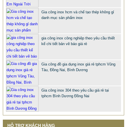
Gia công inox hcm và chế tạo thép không gỉ
danh mục sản phẩm inox
gia công inox công nghiệp theo yêu cầu thiết
kế chi tiết bản vẽ báo giá rẻ
Gia công đồ gia dụng inox giá rẻ tphcm Vũng
Tàu, Đồng Nai, Bình Dương
TINTA XƯỞNG GIA CÔNG BỒN CÔNG NGHIỆP INOX 304
CHẤT LƯỢNG CAO
Gia công inox 304 theo yêu cầu giá rẻ tại
77.999 VNĐ
79.999 VNĐ
tphcm Bình Dương Đồng Nai
SP: XƯỞNG GIA CÔNG INOX GÂN ĐÂY GIÁ RẺ CHẤT LƯỢNG
TỐT
HỖ TRỢ KHÁCH HÀNG