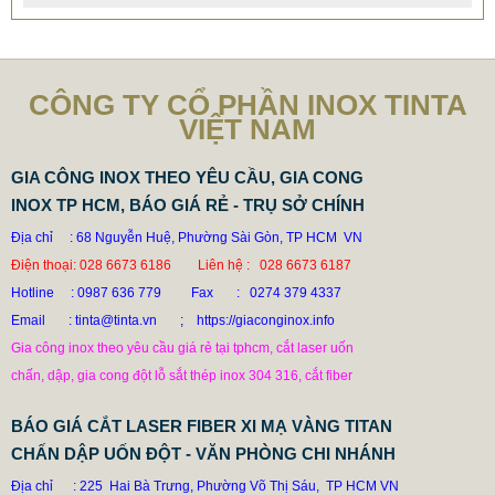
DÙ AI NÓI NGÃ NẰM NGHIÊNG, NGƯỜI MUA VẪN CỨ
ĐẶT BỒN TINTA
78.999 VNĐ
79.999 VNĐ
CÔNG TY CỔ PHẦN INOX TINTA
SP: XUONG GIA CONG BON CONG NGHIEP INOX TINTA
VIỆT NAM
GIA CÔNG INOX THEO YÊU CẦU, GIA CONG
INOX TP HCM, BÁO GIÁ RẺ - TRỤ SỞ CHÍNH
Địa chỉ : 68 Nguyễn Huệ, Phường Sài Gòn, TP HCM VN
Điện thoại: 028 6673 6186 Liên hệ : 028 6673 6187
Hotline
: 0987 636 779 Fax : 0274 379 4337
Email : tinta@tinta.vn ; https://giaconginox.info
Gia công inox theo yêu cầu giá rẻ tại tphcm, cắt laser uốn
chấn, dập, gia cong đột lỗ sắt thép inox 304 316, cắt fiber
BÁO GIÁ CẮT LASER FIBER XI MẠ VÀNG TITAN
CHẤN DẬP UỐN ĐỘT - VĂN PHÒNG CHI NHÁNH
Địa chỉ : 225 Hai Bà Trưng, Phường Võ Thị Sáu, TP HCM VN