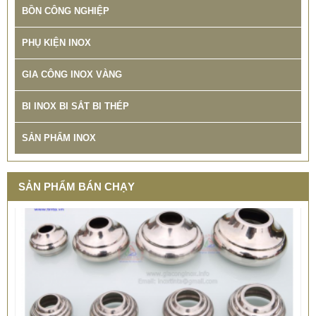
BỒN CÔNG NGHIỆP
PHỤ KIỆN INOX
GIA CÔNG INOX VÀNG
XƯỞNG SẢN XUẤT BỒN INOX CÔNG NGHIỆP TINTA TÌNH
ĐƠM HOA
BI INOX BI SẮT BI THÉP
78.999 VNĐ
79.900 VNĐ
SP: XUONG GIA CONG BON CONG NGHIEP INOX TINTA
SẢN PHẨM INOX
SẢN PHẨM BÁN CHẠY