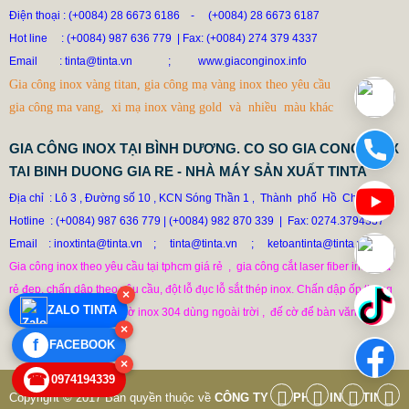
Điện thoại : (+0084) 28 6673 6186
-
(+0084) 28 6673 6187
Hot line
: (+0084) 987 636 779 | Fax: (+0084) 274 379 4337
Email
: tinta@tinta.vn ;
www.giaconginox.info
Gia công inox vàng titan, gia công mạ vàng inox theo yêu cầu
gia công ma vang, xi mạ inox vàng gold và nhiều màu khác
GIA CÔNG INOX TẠI BÌNH DƯƠNG. CO SO GIA CONG INOX
TAI BINH DUONG GIA RE - NHÀ MÁY SẢN XUẤT TINTA
BỒN CÔNG NGHIỆP INOX HỆ THỐNG CHƯNG CẤT SẢN
XUẤT BIA RƯỢU
Địa chỉ  : Lô 3 , Đường số 10 , KCN Sóng Thần 1
Thành  phố  Hồ  Chí  Mình

 ,  
Hotline
: (+0084) 987 636 779
|
(+0084) 982 870 339  |  Fax: 0274.3794337

79.799 VNĐ
97.790 VNĐ
Email    : inoxtinta@tinta.vn    ;
tinta@tinta.vn     ;     ketoantinta@tinta.vn
SP: GIA CONG BON INOX CONG NGHIEP
Gia công inox theo yêu cầu tại tphcm giá rẻ  ,  gia công cắt laser fiber inox giá

rẻ đẹp, chấn dập theo yêu cầu, đột lỗ đục lỗ sắt thép inox. Chấn dập ốp thang

×
ZALO TINTA
máy đẹp ,  thi công cột cờ inox 304 dùng ngoài trời ,  đế cờ để bàn văn phòng
×
f
FACEBOOK
×
☎
0974194339
Copyright © 2017 Bản quyền thuộc về
CÔNG TY CỔ PHẦN INOX TINTA