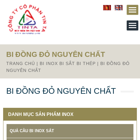
From this section downward is Zalo source code
BẢNG GIÁ GIA CÔNG INOX HCM BÌNH DƯƠNG ĐỒNG
NAI VŨNG TÀU
65.800 VNĐ
68.500 VNĐ
BI ĐỒNG ĐỎ NGUYÊN CHẤT
SP: BANG GIA GIA CONG INOX TINTA
TRANG CHỦ
|
BI INOX BI SẮT BI THÉP
|
BI ĐỒNG ĐỎ
NGUYÊN CHẤT
BI ĐỒNG ĐỎ NGUYÊN CHẤT
DANH MỤC SẢN PHẨM INOX
QUẢ CẦU BI INOX SẮT