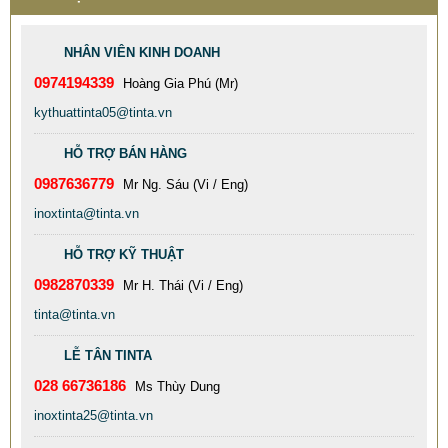
NHÂN VIÊN KINH DOANH
0974194339
Hoàng Gia Phú (Mr)
kythuattinta05@tinta.vn
HỖ TRỢ BÁN HÀNG
0987636779
Mr Ng. Sáu (Vi / Eng)
inoxtinta@tinta.vn
HỖ TRỢ KỸ THUẬT
0982870339
Mr H. Thái (Vi / Eng)
tinta@tinta.vn
LỄ TÂN TINTA
028 66736186
Ms Thùy Dung
inoxtinta25@tinta.vn