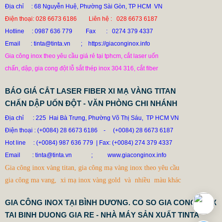
Địa chỉ : 68 Nguyễn Huệ, Phường Sài Gòn, TP HCM VN
Điện thoại: 028 6673 6186 Liên hệ : 028 6673 6187
Hotline
: 0987 636 779 Fax : 0274 379 4337
Email : tinta@tinta.vn ; https://giaconginox.info
Gia công inox theo yêu cầu giá rẻ tại tphcm, cắt laser uốn
chấn, dập, gia cong đột lỗ sắt thép inox 304 316, cắt fiber
BÁO GIÁ CẮT LASER FIBER XI MẠ VÀNG TITAN
CHẤN DẬP UỐN ĐỘT - VĂN PHÒNG CHI NHÁNH
Địa chỉ : 225 Hai Bà Trưng, Phường Võ Thị Sáu, TP HCM VN
Điện thoại : (+0084) 28 6673 6186
-
(+0084) 28 6673 6187
Hot line
: (+0084) 987 636 779 | Fax: (+0084) 274 379 4337
DÙ AI NÓI NGÃ NẰM NGHIÊNG, NGƯỜI MUA VẪN CỨ
Email
: tinta@tinta.vn ;
www.giaconginox.info
ĐẶT BỒN TINTA
Gia công inox vàng titan, gia công mạ vàng inox theo yêu cầu
78.999 VNĐ
79.999 VNĐ
gia công ma vang, xi mạ inox vàng gold và nhiều màu khác
SP: XUONG GIA CONG BON CONG NGHIEP INOX TINTA
GIA CÔNG INOX TẠI BÌNH DƯƠNG. CO SO GIA CONG INOX
TAI BINH DUONG GIA RE - NHÀ MÁY SẢN XUẤT TINTA