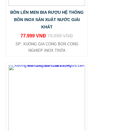
BỒN LÊN MEN BIA RƯỢU HỆ THỐNG
BỒN INOX SẢN XUẤT NƯỚC GIẢI
KHÁT
77.999 VNĐ
79.999 VNĐ
SP: XUONG GIA CONG BON CONG
NGHIEP INOX TINTA