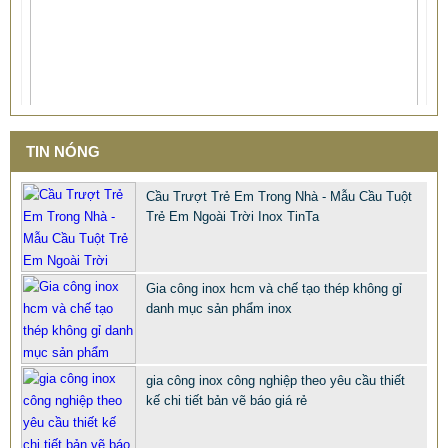
TIN NÓNG
Cầu Trượt Trẻ Em Trong Nhà - Mẫu Cầu Tuột
Trẻ Em Ngoài Trời Inox TinTa
Gia công inox hcm và chế tạo thép không gỉ
danh mục sản phẩm inox
gia công inox công nghiệp theo yêu cầu thiết
CHỤP INOX PHỤ KIỆN LAN CAN CẦU THANG TRANG TRÍ
kế chi tiết bản vẽ báo giá rẻ
NỘI NGOẠI THẤT
68.668 VNĐ
66.789 VNĐ