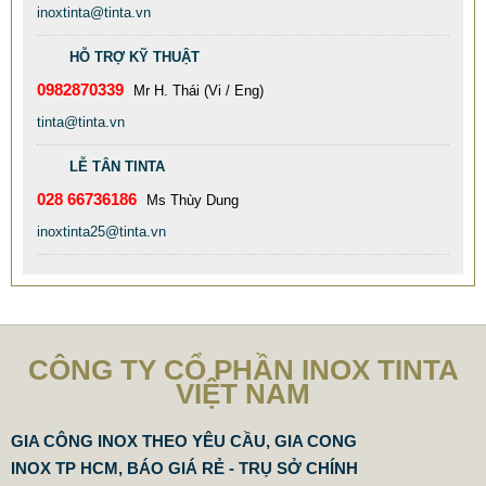
inoxtinta@tinta.vn
HỖ TRỢ KỸ THUẬT
0982870339
Mr H. Thái (Vi / Eng)
TINTA XƯỞNG GIA CÔNG BỒN CÔNG NGHIỆP INOX 304
tinta@tinta.vn
CHẤT LƯỢNG CAO
LỄ TÂN TINTA
77.999 VNĐ
79.999 VNĐ
028 66736186
Ms Thùy Dung
SP: XƯỞNG GIA CÔNG INOX GÂN ĐÂY GIÁ RẺ CHẤT LƯỢNG
TỐT
inoxtinta25@tinta.vn
CÔNG TY CỔ PHẦN INOX TINTA
VIỆT NAM
GIA CÔNG INOX THEO YÊU CẦU, GIA CONG
INOX TP HCM, BÁO GIÁ RẺ - TRỤ SỞ CHÍNH