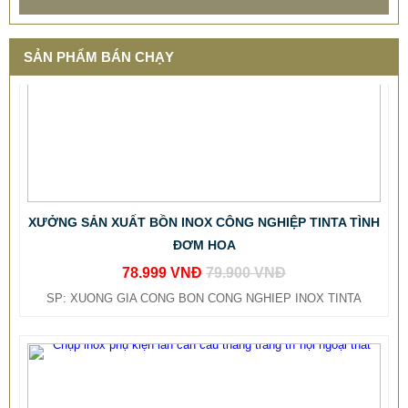
SẢN PHẨM BÁN CHẠY
XƯỞNG SẢN XUẤT BỒN INOX CÔNG NGHIỆP TINTA TÌNH
ĐƠM HOA
78.999 VNĐ
79.900 VNĐ
SP: XUONG GIA CONG BON CONG NGHIEP INOX TINTA