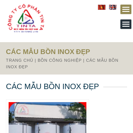
From this section downward is Zalo source code
CÁC MẪU BỒN INOX ĐẸP
TRANG CHỦ
|
BỒN CÔNG NGHIỆP
|
CÁC MẪU BỒN
INOX ĐẸP
CÁC MẪU BỒN INOX ĐẸP