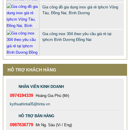
SP: PHU KIEN CHUP CHAN INOX 316 201 304 XI MA VANG
Gia công đồ gia dụng inox giá rẻ tphcm Vũng
Tàu, Đồng Nai, Bình Dương
Gia công inox 304 theo yêu cầu giá rẻ tại
tphcm Bình Dương Đồng Nai
HỖ TRỢ KHÁCH HÀNG
NHÂN VIÊN KINH DOANH
0974194339
Hoàng Gia Phú (Mr)
kythuattinta05@tinta.vn
HỖ TRỢ BÁN HÀNG
0987636779
Mr Ng. Sáu (Vi / Eng)