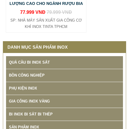
LƯỢNG CAO CHO NGÀNH RƯỢU BIA
77.999 VNĐ
79.999 VNĐ
BẢNG GIÁ GIA CÔNG INOX HCM BÌNH DƯƠNG ĐỒNG
SP: NHÀ MÁY SẢN XUẤT GIA CÔNG CƠ
NAI VŨNG TÀU
KHÍ INOX TINTA TPHCM
65.800 VNĐ
68.500 VNĐ
SP: BANG GIA GIA CONG INOX TINTA
DANH MỤC SẢN PHẨM INOX
QUẢ CẦU BI INOX SẮT
BỒN CÔNG NGHIỆP
PHỤ KIỆN INOX
GIA CÔNG INOX VÀNG
BI INOX BI SẮT BI THÉP
SẢN PHẨM INOX