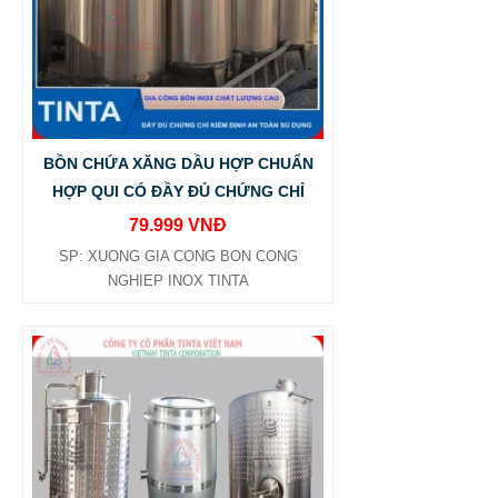
BỒN CHỨA XĂNG DẦU HỢP CHUẨN
HỢP QUI CÓ ĐẦY ĐỦ CHỨNG CHỈ
79.999 VNĐ
SP: XUONG GIA CONG BON CONG
NGHIEP INOX TINTA