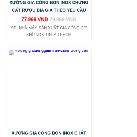
XƯỞNG GIA CÔNG BỒN INOX CHƯNG
CẤT RƯỢU BIA GIÁ THEO YÊU CẦU
77.999 VNĐ
79.999 VNĐ
SP: NHÀ MÁY SẢN XUẤT GIA CÔNG CƠ
KHÍ INOX TINTA TPHCM
XƯỞNG GIA CÔNG BỒN INOX CHẤT