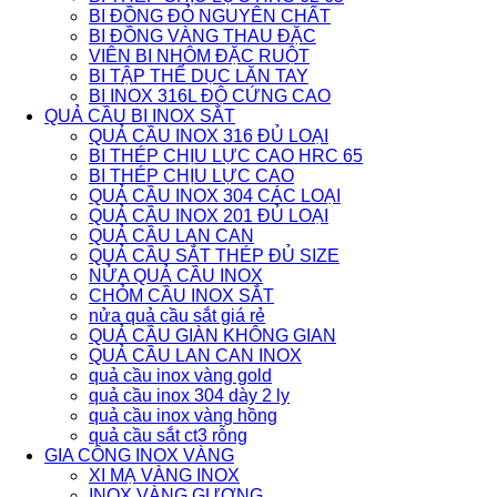
BI ĐỒNG ĐỎ NGUYÊN CHẤT
BI ĐỒNG VÀNG THAU ĐẶC
VIÊN BI NHÔM ĐẶC RUỘT
BI TẬP THỂ DỤC LĂN TAY
BI INOX 316L ĐỘ CỨNG CAO
QUẢ CẦU BI INOX SẮT
QUẢ CẦU INOX 316 ĐỦ LOẠI
BI THÉP CHỊU LỰC CAO HRC 65
BI THÉP CHỊU LỰC CAO
QUẢ CẦU INOX 304 CÁC LOẠI
QUẢ CẦU INOX 201 ĐỦ LOẠI
QUẢ CẦU LAN CAN
QUẢ CẦU SẮT THÉP ĐỦ SIZE
NỬA QUẢ CẦU INOX
CHỎM CẦU INOX SẮT
nửa quả cầu sắt giá rẻ
QUẢ CẦU GIÀN KHÔNG GIAN
QUẢ CẦU LAN CAN INOX
quả cầu inox vàng gold
quả cầu inox 304 dày 2 ly
quả cầu inox vàng hồng
quả cầu sắt ct3 rỗng
GIA CÔNG INOX VÀNG
XI MẠ VÀNG INOX
INOX VÀNG GƯƠNG