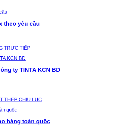
sx theo yêu cầu
NG TRỰC TIẾP
y Công ty TINTA KCN BD
SAT THEP CHIU LUC
ao hàng toàn quốc