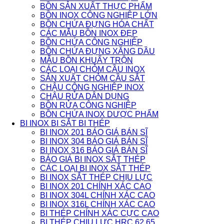
BỒN SẢN XUẤT THỰC PHẨM
BỒN INOX CÔNG NGHIỆP LỚN
BỒN CHỨA ĐỰNG HÓA CHẤT
CÁC MẪU BỒN INOX ĐẸP
BỒN CHỨA CÔNG NGHIỆP
BỒN CHỨA ĐỰNG XĂNG DẦU
MẪU BỒN KHUẤY TRỘN
CÁC LOẠI CHỎM CẦU INOX
SẢN XUẤT CHỎM CẦU SẮT
CHẬU CÔNG NGHIỆP INOX
CHẬU RỬA DÂN DỤNG
BỒN RỬA CÔNG NGHIỆP
BỒN CHỨA INOX DƯỢC PHẨM
BI INOX BI SẮT BI THÉP
BI INOX 201 BÁO GIÁ BÁN SĨ
BI INOX 304 BÁO GIÁ BÁN SĨ
BI INOX 316 BÁO GIÁ BÁN SĨ
BÁO GIÁ BI INOX SẮT THÉP
CÁC LOẠI BI INOX SẮT THÉP
BI INOX SẮT THÉP CHỊU LỰC
BI INOX 201 CHÍNH XÁC CAO
BI INOX 304L CHÍNH XÁC CAO
BI INOX 316L CHÍNH XÁC CAO
BI THÉP CHÍNH XÁC CỰC CAO
BI THÉP CHỊU LỰC HRC 62 65