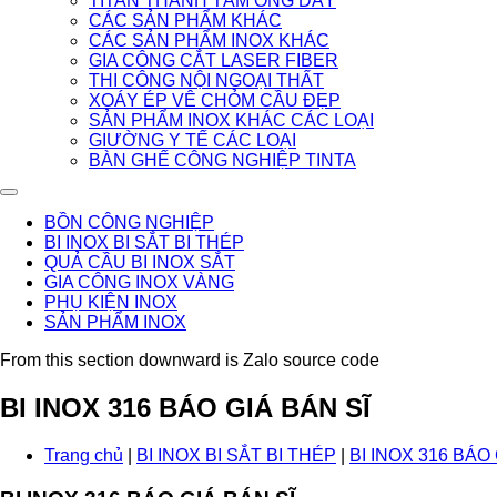
TITAN THANH TẤM ỐNG DÂY
CÁC SẢN PHẨM KHÁC
CÁC SẢN PHẨM INOX KHÁC
GIA CÔNG CẮT LASER FIBER
THI CÔNG NỘI NGOẠI THẤT
XOÁY ÉP VÊ CHỎM CẦU ĐẸP
SẢN PHẨM INOX KHÁC CÁC LOẠI
GIƯỜNG Y TẾ CÁC LOẠI
BÀN GHẾ CÔNG NGHIỆP TINTA
BỒN CÔNG NGHIỆP
BI INOX BI SẮT BI THÉP
QUẢ CẦU BI INOX SẮT
GIA CÔNG INOX VÀNG
PHỤ KIỆN INOX
SẢN PHẨM INOX
From this section downward is Zalo source code
BI INOX 316 BÁO GIÁ BÁN SĨ
Trang chủ
|
BI INOX BI SẮT BI THÉP
|
BI INOX 316 BÁO 