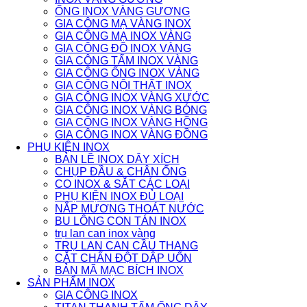
ỐNG INOX VÀNG GƯƠNG
GIA CÔNG MẠ VÀNG INOX
GIA CÔNG MẠ INOX VÀNG
GIA CÔNG ĐỒ INOX VÀNG
GIA CÔNG TẤM INOX VÀNG
GIA CÔNG ỐNG INOX VÀNG
GIA CÔNG NỘI THẤT INOX
GIA CÔNG INOX VÀNG XƯỚC
GIA CÔNG INOX VÀNG BÓNG
GIA CÔNG INOX VÀNG HỒNG
GIA CÔNG INOX VÀNG ĐỒNG
PHỤ KIỆN INOX
BẢN LỀ INOX DÂY XÍCH
CHỤP ĐẦU & CHÂN ỐNG
CO INOX & SẮT CÁC LOẠI
PHỤ KIỆN INOX ĐỦ LOẠI
NẮP MƯƠNG THOÁT NƯỚC
BU LÔNG CON TÁN INOX
trụ lan can inox vàng
TRỤ LAN CAN CẦU THANG
CẮT CHẤN ĐỘT DẬP UỐN
BẢN MÃ MẠC BÍCH INOX
SẢN PHẨM INOX
GIA CÔNG INOX