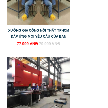
XƯỞNG GIA CÔNG NỘI THẤT TPHCM
ĐÁP ỨNG MỌI YÊU CẦU CỦA BẠN
77.999 VNĐ
79.999 VNĐ
BẢNG GIÁ GIA CÔNG INOX HCM BÌNH DƯƠNG ĐỒNG