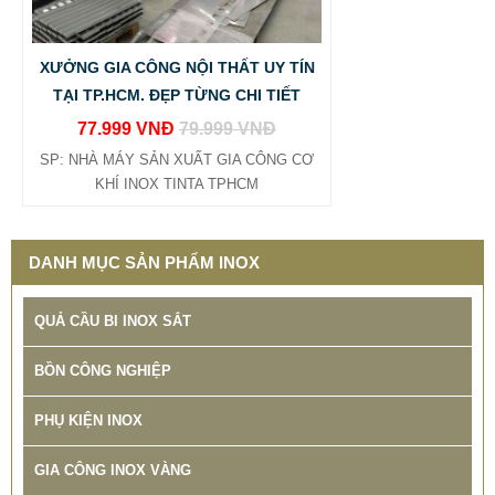
NAI VŨNG TÀU
65.800 VNĐ
68.500 VNĐ
XƯỞNG GIA CÔNG NỘI THẤT UY TÍN
SP: BANG GIA GIA CONG INOX TINTA
TẠI TP.HCM. ĐẸP TỪNG CHI TIẾT
77.999 VNĐ
79.999 VNĐ
SP: NHÀ MÁY SẢN XUẤT GIA CÔNG CƠ
KHÍ INOX TINTA TPHCM
DANH MỤC SẢN PHẨM INOX
QUẢ CẦU BI INOX SẮT
BỒN CÔNG NGHIỆP
PHỤ KIỆN INOX
GIA CÔNG INOX VÀNG
XƯỞNG SẢN XUẤT BỒN INOX CÔNG NGHIỆP TINTA TÌNH