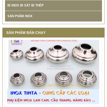
ĐƠM HOA
BI INOX BI SẮT BI THÉP
78.999 VNĐ
79.900 VNĐ
SẢN PHẨM INOX
SP: XUONG GIA CONG BON CONG NGHIEP INOX TINTA
SẢN PHẨM BÁN CHẠY
CHỤP INOX PHỤ KIỆN LAN CAN CẦU THANG TRANG TRÍ