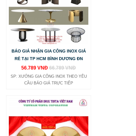
BÁO GIÁ NHẬN GIA CÔNG INOX GIÁ
RẺ TẠI TP HCM BÌNH DƯƠNG ĐN
56.789 VNĐ
66.789 VNĐ
SP: XƯỞNG GIA CÔNG INOX THEO YÊU
CẦU BÁO GIÁ TRỰC TIẾP