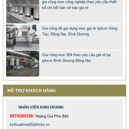
gia công inox công nghiệp theo yêu cầu thiết
kế chi tiết bản vẽ báo giá rẻ
TINTA XƯỞNG GIA CÔNG BỒN CÔNG NGHIỆP INOX 304
Gia công đồ gia dụng inox giá rẻ tphcm Vũng
CHẤT LƯỢNG CAO
Tàu, Đồng Nai, Bình Dương
77.999 VNĐ
79.999 VNĐ
SP: XƯỞNG GIA CÔNG INOX GÂN ĐÂY GIÁ RẺ CHẤT LƯỢNG
Gia công inox 304 theo yêu cầu giá rẻ tại
TỐT
tphcm Bình Dương Đồng Nai
HỖ TRỢ KHÁCH HÀNG
NHÂN VIÊN KINH DOANH
0974194339
Hoàng Gia Phú (Mr)
kythuattinta05@tinta.vn