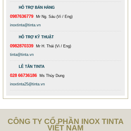
HỖ TRỢ BÁN HÀNG
0987636779
Mr Ng. Sáu (Vi / Eng)
DÙ AI NÓI NGÃ NẰM NGHIÊNG, NGƯỜI MUA VẪN CỨ
inoxtinta@tinta.vn
ĐẶT BỒN TINTA
HỖ TRỢ KỸ THUẬT
78.999 VNĐ
79.999 VNĐ
0982870339
Mr H. Thái (Vi / Eng)
SP: XUONG GIA CONG BON CONG NGHIEP INOX TINTA
tinta@tinta.vn
LỄ TÂN TINTA
028 66736186
Ms Thùy Dung
inoxtinta25@tinta.vn
CÔNG TY CỔ PHẦN INOX TINTA
VIỆT NAM