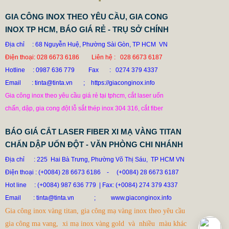
GIA CÔNG INOX THEO YÊU CẦU, GIA CONG
BỒN CÔNG NGHIỆP INOX HỆ THỐNG CHƯNG CẤT SẢN
INOX TP HCM, BÁO GIÁ RẺ - TRỤ SỞ CHÍNH
XUẤT BIA RƯỢU
Địa chỉ : 68 Nguyễn Huệ, Phường Sài Gòn, TP HCM VN
79.799 VNĐ
97.790 VNĐ
Điện thoại: 028 6673 6186 Liên hệ : 028 6673 6187
SP: GIA CONG BON INOX CONG NGHIEP
Hotline
: 0987 636 779 Fax : 0274 379 4337
Email : tinta@tinta.vn ; https://giaconginox.info
Gia công inox theo yêu cầu giá rẻ tại tphcm, cắt laser uốn
chấn, dập, gia cong đột lỗ sắt thép inox 304 316, cắt fiber
BÁO GIÁ CẮT LASER FIBER XI MẠ VÀNG TITAN
CHẤN DẬP UỐN ĐỘT - VĂN PHÒNG CHI NHÁNH
Địa chỉ : 225 Hai Bà Trưng, Phường Võ Thị Sáu, TP HCM VN
Điện thoại : (+0084) 28 6673 6186
-
(+0084) 28 6673 6187
Hot line
: (+0084) 987 636 779 | Fax: (+0084) 274 379 4337
Email
: tinta@tinta.vn ;
www.giaconginox.info
Gia công inox vàng titan, gia công mạ vàng inox theo yêu cầu
gia công ma vang, xi mạ inox vàng gold và nhiều màu khác