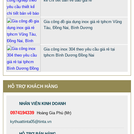
kế chi tiết bản vẽ báo giá rẻ
Gia công đồ gia dụng inox giá rẻ tphcm Vũng
Tàu, Đồng Nai, Bình Dương
Gia công inox 304 theo yêu cầu giá rẻ tại
tphcm Bình Dương Đồng Nai
TINTA XƯỞNG GIA CÔNG BỒN CÔNG NGHIỆP INOX 304
HỖ TRỢ KHÁCH HÀNG
CHẤT LƯỢNG CAO
77.999 VNĐ
79.999 VNĐ
NHÂN VIÊN KINH DOANH
SP: XƯỞNG GIA CÔNG INOX GÂN ĐÂY GIÁ RẺ CHẤT LƯỢNG
0974194339
Hoàng Gia Phú (Mr)
TỐT
kythuattinta05@tinta.vn
HỖ TRỢ BÁN HÀNG