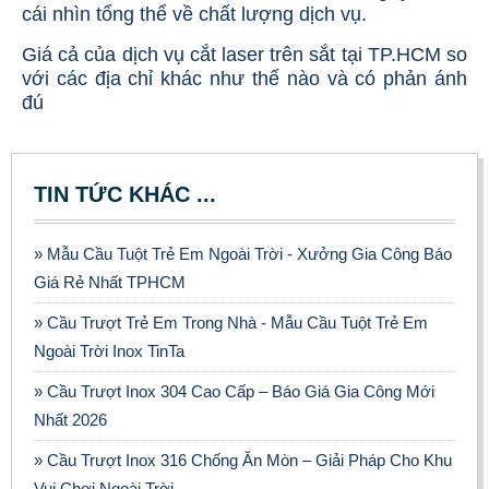
cái nhìn tổng thể về chất lượng dịch vụ.
Giá cả của dịch vụ cắt laser trên sắt tại TP.HCM so
với các địa chỉ khác như thế nào và có phản ánh
đú
TIN TỨC KHÁC ...
» Mẫu Cầu Tuột Trẻ Em Ngoài Trời - Xưởng Gia Công Báo
Giá Rẻ Nhất TPHCM
» Cầu Trượt Trẻ Em Trong Nhà - Mẫu Cầu Tuột Trẻ Em
Ngoài Trời Inox TinTa
» Cầu Trượt Inox 304 Cao Cấp – Báo Giá Gia Công Mới
Nhất 2026
BẢNG GIÁ GIA CÔNG INOX HCM BÌNH DƯƠNG ĐỒNG
NAI VŨNG TÀU
» Cầu Trượt Inox 316 Chống Ăn Mòn – Giải Pháp Cho Khu
65.800 VNĐ
68.500 VNĐ
Vui Chơi Ngoài Trời