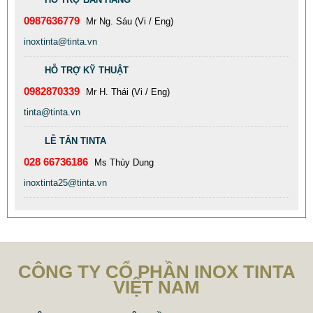
0987636779
Mr Ng. Sáu (Vi / Eng)
inoxtinta@tinta.vn
HỖ TRỢ KỸ THUẬT
0982870339
Mr H. Thái (Vi / Eng)
tinta@tinta.vn
LỄ TÂN TINTA
028 66736186
Ms Thùy Dung
inoxtinta25@tinta.vn
DÙ AI NÓI NGÃ NẰM NGHIÊNG, NGƯỜI MUA VẪN CỨ
ĐẶT BỒN TINTA
78.999 VNĐ
79.999 VNĐ
SP: XUONG GIA CONG BON CONG NGHIEP INOX TINTA
CÔNG TY CỔ PHẦN INOX TINTA
VIỆT NAM