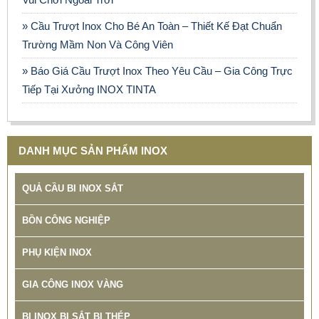
SP: BANG GIA GIA CONG INOX TINTA
» Cầu Trượt Inox Cho Bé An Toàn – Thiết Kế Đạt Chuẩn
Trường Mầm Non Và Công Viên
» Báo Giá Cầu Trượt Inox Theo Yêu Cầu – Gia Công Trực
Tiếp Tại Xưởng INOX TINTA
DANH MỤC SẢN PHẨM INOX
QUẢ CẦU BI INOX SẮT
BỒN CÔNG NGHIỆP
PHỤ KIỆN INOX
XƯỞNG SẢN XUẤT BỒN INOX CÔNG NGHIỆP TINTA TÌNH
GIA CÔNG INOX VÀNG
ĐƠM HOA
78.999 VNĐ
79.900 VNĐ
BI INOX BI SẮT BI THÉP