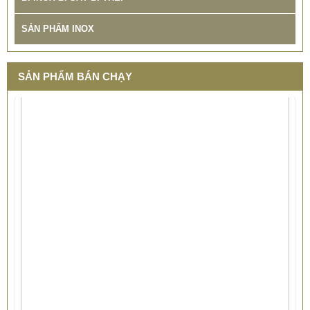
SP: XUONG GIA CONG BON CONG NGHIEP INOX TINTA
SẢN PHẨM INOX
SẢN PHẨM BÁN CHẠY