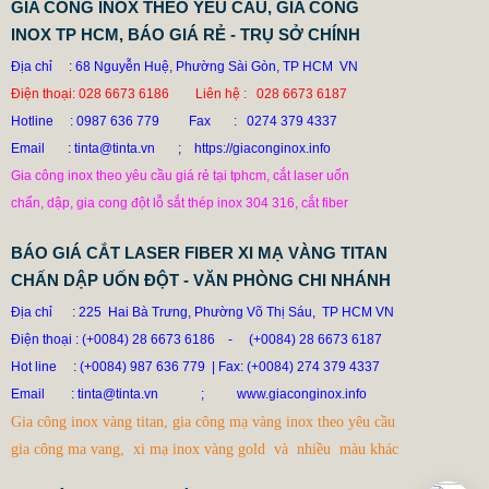
GIA CÔNG INOX THEO YÊU CẦU, GIA CONG
INOX TP HCM, BÁO GIÁ RẺ - TRỤ SỞ CHÍNH
Địa chỉ : 68 Nguyễn Huệ, Phường Sài Gòn, TP HCM VN
Điện thoại: 028 6673 6186 Liên hệ : 028 6673 6187
Hotline
: 0987 636 779 Fax : 0274 379 4337
Email : tinta@tinta.vn ; https://giaconginox.info
Gia công inox theo yêu cầu giá rẻ tại tphcm, cắt laser uốn
chấn, dập, gia cong đột lỗ sắt thép inox 304 316, cắt fiber
BÁO GIÁ CẮT LASER FIBER XI MẠ VÀNG TITAN
CHẤN DẬP UỐN ĐỘT - VĂN PHÒNG CHI NHÁNH
Địa chỉ : 225 Hai Bà Trưng, Phường Võ Thị Sáu, TP HCM VN
Điện thoại : (+0084) 28 6673 6186
-
(+0084) 28 6673 6187
Hot line
: (+0084) 987 636 779 | Fax: (+0084) 274 379 4337
Email
: tinta@tinta.vn ;
www.giaconginox.info
Gia công inox vàng titan, gia công mạ vàng inox theo yêu cầu
gia công ma vang, xi mạ inox vàng gold và nhiều màu khác
BỒN CÔNG NGHIỆP INOX HỆ THỐNG CHƯNG CẤT SẢN