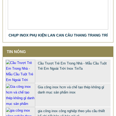
CHỤP INOX PHỤ KIỆN LAN CAN CẦU THANG TRANG TRÍ
NỘI NGOẠI THẤT
68.668 VNĐ
66.789 VNĐ
SP: PHU KIEN CHUP CHAN INOX 316 201 304 XI MA VANG
TIN NÓNG
Cầu Trượt Trẻ Em Trong Nhà - Mẫu Cầu Tuột
Trẻ Em Ngoài Trời Inox TinTa
Gia công inox hcm và chế tạo thép không gỉ
danh mục sản phẩm inox
gia công inox công nghiệp theo yêu cầu thiết