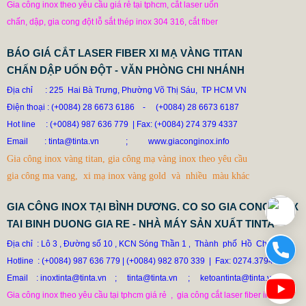
Gia công inox theo yêu cầu giá rẻ tại tphcm, cắt laser uốn
chấn, dập, gia cong đột lỗ sắt thép inox 304 316, cắt fiber
BÁO GIÁ CẮT LASER FIBER XI MẠ VÀNG TITAN
CHẤN DẬP UỐN ĐỘT - VĂN PHÒNG CHI NHÁNH
Địa chỉ : 225 Hai Bà Trưng, Phường Võ Thị Sáu, TP HCM VN
Điện thoại : (+0084) 28 6673 6186
-
(+0084) 28 6673 6187
Hot line
: (+0084) 987 636 779 | Fax: (+0084) 274 379 4337
DÙ AI NÓI NGÃ NẰM NGHIÊNG, NGƯỜI MUA VẪN CỨ
Email
: tinta@tinta.vn ;
www.giaconginox.info
ĐẶT BỒN TINTA
Gia công inox vàng titan, gia công mạ vàng inox theo yêu cầu
78.999 VNĐ
79.999 VNĐ
gia công ma vang, xi mạ inox vàng gold và nhiều màu khác
SP: XUONG GIA CONG BON CONG NGHIEP INOX TINTA
GIA CÔNG INOX TẠI BÌNH DƯƠNG. CO SO GIA CONG INOX
TAI BINH DUONG GIA RE - NHÀ MÁY SẢN XUẤT TINTA
Địa chỉ  : Lô 3 , Đường số 10 , KCN Sóng Thần 1
Thành  phố  Hồ  Chí  Mình

 ,  
Hotline
: (+0084) 987 636 779
|
(+0084) 982 870 339  |  Fax: 0274.3794337

Email    : inoxtinta@tinta.vn    ;
tinta@tinta.vn     ;     ketoantinta@tinta.vn
Gia công inox theo yêu cầu tại tphcm giá rẻ  ,  gia công cắt laser fiber inox giá
