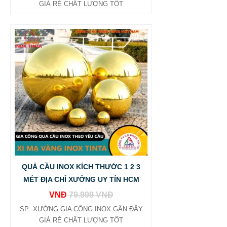
GIÁ RẺ CHẤT LƯỢNG TỐT
QUẢ CẦU INOX KÍCH THƯỚC 1 2 3
MÉT ĐỊA CHỈ XƯỞNG UY TÍN HCM
VNĐ
79.999 VNĐ
BẢNG GIÁ GIA CÔNG INOX HCM BÌNH DƯƠNG ĐỒNG
SP: XƯỞNG GIA CÔNG INOX GÂN ĐÂY
NAI VŨNG TÀU
GIÁ RẺ CHẤT LƯỢNG TỐT
65.800 VNĐ
68.500 VNĐ