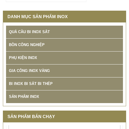
SP: BANG GIA GIA CONG INOX TINTA
DANH MỤC SẢN PHẨM INOX
QUẢ CẦU BI INOX SẮT
BỒN CÔNG NGHIỆP
PHỤ KIỆN INOX
GIA CÔNG INOX VÀNG
BI INOX BI SẮT BI THÉP
SẢN PHẨM INOX
SẢN PHẨM BÁN CHẠY