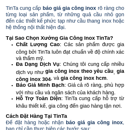
TinTa cung cấp
báo giá gia công inox
rõ ràng cho
từng loại sản phẩm, từ những quả cầu nhỏ gọn
đến các thiết kế phức tạp như cầu thang inox hoặc
hệ thống nội thất hiện đại.
Tại Sao Chọn Xưởng Gia Công Inox TinTa?
Chất Lượng Cao
: Các sản phẩm được gia
công bởi TinTa luôn đạt chuẩn về độ chính xác
và thẩm mỹ.
Đa Dạng Dịch Vụ
: Chúng tôi cung cấp nhiều
gia công inox theo yêu cầu
gia
dịch vụ như
,
, và
gia công inox hcm
.
công inox 304
Báo Giá Minh Bạch
: Giá cả rõ ràng, phù hợp
với nhu cầu và ngân sách của khách hàng.
Hỗ Trợ Toàn Diện
: TinTa cung cấp hỗ trợ từ
khâu thiết kế, gia công đến giao hàng tận nơi.
Cách Đặt Hàng Tại TinTa
Để đặt hàng hoặc nhận
báo giá gia công inox
,
bạn chỉ cần thực hiện các bước sau: