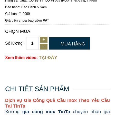
Hãng sản xuất: CÔNG TY CỔ PHẦN INOX TINTA VIỆT NAM
Bảo hành: Bảo Hành 5 Năm
Giá bán sĩ: 9999
Giá trên chưa bao gồm VAT
CHỌN MUA
Số lượng:
MUA HÀNG
TẠI ĐÂY
Xem thêm video:
CHI TIẾT SẢN PHẨM
Dịch vụ Gia Công Quả Cầu Inox Theo Yêu Cầu
Tại TinTa
Xưởng
gia công inox TinTa
chuyên nhận gia