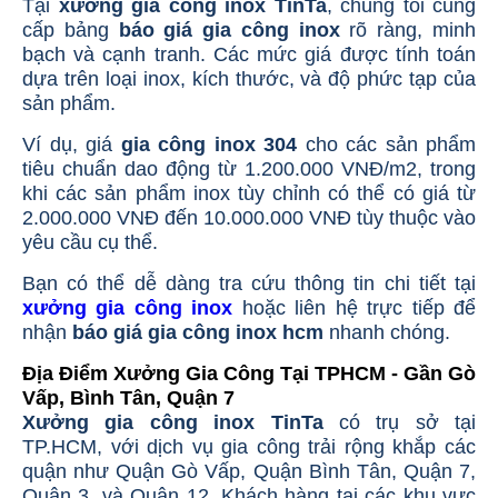
Tại
xưởng gia công inox TinTa
, chúng tôi cung
cấp bảng
báo giá gia công inox
rõ ràng, minh
bạch và cạnh tranh. Các mức giá được tính toán
dựa trên loại inox, kích thước, và độ phức tạp của
sản phẩm.
Ví dụ, giá
gia công inox 304
cho các sản phẩm
tiêu chuẩn dao động từ 1.200.000 VNĐ/m2, trong
khi các sản phẩm inox tùy chỉnh có thể có giá từ
2.000.000 VNĐ đến 10.000.000 VNĐ tùy thuộc vào
yêu cầu cụ thể.
Bạn có thể dễ dàng tra cứu thông tin chi tiết tại
xưởng gia công inox
hoặc liên hệ trực tiếp để
nhận
báo giá gia công inox hcm
nhanh chóng.
Địa Điểm Xưởng Gia Công Tại TPHCM - Gần Gò
Vấp, Bình Tân, Quận 7
Xưởng gia công inox TinTa
có trụ sở tại
TP.HCM, với dịch vụ gia công trải rộng khắp các
quận như Quận Gò Vấp, Quận Bình Tân, Quận 7,
Quận 3, và Quận 12. Khách hàng tại các khu vực