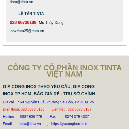
tinta@tinta.vn
CHẤT LƯỢNG CAO
LỄ TÂN TINTA
77.999 VNĐ
79.999 VNĐ
028 66736186
SP: XƯỞNG GIA CÔNG INOX GÂN ĐÂY GIÁ RẺ CHẤT LƯỢNG
Ms Thùy Dung
TỐT
inoxtinta25@tinta.vn
CÔNG TY CỔ PHẦN INOX TINTA
VIỆT NAM
GIA CÔNG INOX THEO YÊU CẦU, GIA CONG
INOX TP HCM, BÁO GIÁ RẺ - TRỤ SỞ CHÍNH
Địa chỉ : 68 Nguyễn Huệ, Phường Sài Gòn, TP HCM VN
Điện thoại: 028 6673 6186 Liên hệ : 028 6673 6187
Hotline
: 0987 636 779 Fax : 0274 379 4337
Email : tinta@tinta.vn ; https://giaconginox.info