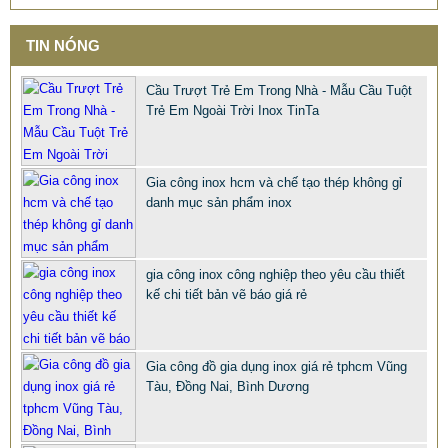
TIN NÓNG
Cầu Trượt Trẻ Em Trong Nhà - Mẫu Cầu Tuột
Trẻ Em Ngoài Trời Inox TinTa
Gia công inox hcm và chế tạo thép không gỉ
danh mục sản phẩm inox
gia công inox công nghiệp theo yêu cầu thiết
CHỤP INOX PHỤ KIỆN LAN CAN CẦU THANG TRANG TRÍ
kế chi tiết bản vẽ báo giá rẻ
NỘI NGOẠI THẤT
68.668 VNĐ
66.789 VNĐ
SP: PHU KIEN CHUP CHAN INOX 316 201 304 XI MA VANG
Gia công đồ gia dụng inox giá rẻ tphcm Vũng
Tàu, Đồng Nai, Bình Dương