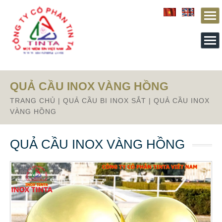
From this section downward is Zalo source code
QUẢ CẦU INOX VÀNG HỒNG
TRANG CHỦ
|
QUẢ CẦU BI INOX SẮT
|
QUẢ CẦU INOX
VÀNG HỒNG
QUẢ CẦU INOX VÀNG HỒNG