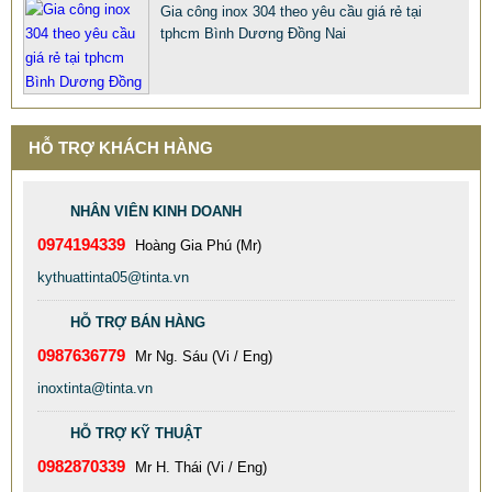
Gia công inox 304 theo yêu cầu giá rẻ tại
tphcm Bình Dương Đồng Nai
HỖ TRỢ KHÁCH HÀNG
NHÂN VIÊN KINH DOANH
0974194339
Hoàng Gia Phú (Mr)
kythuattinta05@tinta.vn
HỖ TRỢ BÁN HÀNG
0987636779
Mr Ng. Sáu (Vi / Eng)
inoxtinta@tinta.vn
HỖ TRỢ KỸ THUẬT
0982870339
Mr H. Thái (Vi / Eng)
TINTA XƯỞNG GIA CÔNG BỒN CÔNG NGHIỆP INOX 304