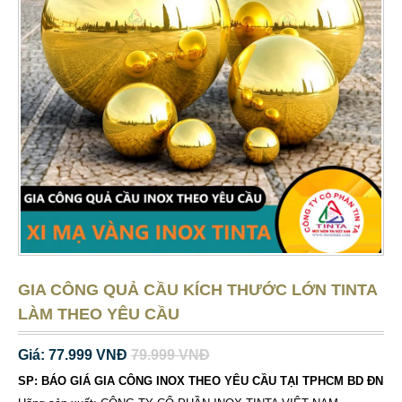
GIA CÔNG QUẢ CẦU KÍCH THƯỚC LỚN TINTA
LÀM THEO YÊU CẦU
Giá: 77.999 VNĐ
79.999 VNĐ
SP: BÁO GIÁ GIA CÔNG INOX THEO YÊU CẦU TẠI TPHCM BD ĐN