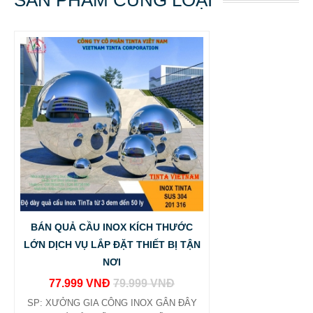
SẢN PHẨM CÙNG LOẠI
BÁN QUẢ CẦU INOX KÍCH THƯỚC
LỚN DỊCH VỤ LẮP ĐẶT THIẾT BỊ TẬN
NƠI
77.999 VNĐ
79.999 VNĐ
SP: XƯỞNG GIA CÔNG INOX GÂN ĐÂY