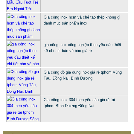
Gia công inox hcm và chế tạo thép không gỉ
danh mục sản phẩm inox
gia công inox công nghiệp theo yêu cầu thiết
CHỤP INOX PHỤ KIỆN LAN CAN CẦU THANG TRANG TRÍ
kế chi tiết bản vẽ báo giá rẻ
NỘI NGOẠI THẤT
68.668 VNĐ
66.789 VNĐ
Gia công đồ gia dụng inox giá rẻ tphcm Vũng
SP: PHU KIEN CHUP CHAN INOX 316 201 304 XI MA VANG
Tàu, Đồng Nai, Bình Dương
Gia công inox 304 theo yêu cầu giá rẻ tại
tphcm Bình Dương Đồng Nai