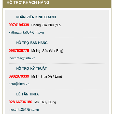
HỖ TRỢ KHÁCH HÀNG
NHÂN VIÊN KINH DOANH
0974194339
Hoàng Gia Phú (Mr)
kythuattinta05@tinta.vn
HỖ TRỢ BÁN HÀNG
0987636779
Mr Ng. Sáu (Vi / Eng)
inoxtinta@tinta.vn
HỖ TRỢ KỸ THUẬT
0982870339
Mr H. Thái (Vi / Eng)
tinta@tinta.vn
TINTA XƯỞNG GIA CÔNG BỒN CÔNG NGHIỆP INOX 304
CHẤT LƯỢNG CAO
LỄ TÂN TINTA
77.999 VNĐ
79.999 VNĐ
028 66736186
Ms Thùy Dung
SP: XƯỞNG GIA CÔNG INOX GÂN ĐÂY GIÁ RẺ CHẤT LƯỢNG
inoxtinta25@tinta.vn
TỐT