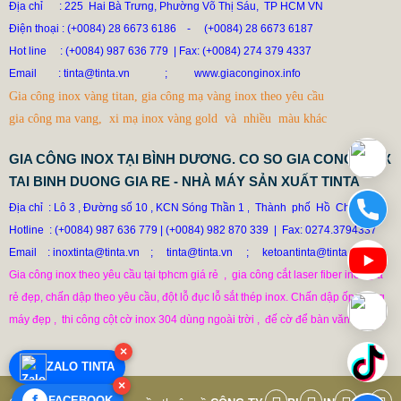
Địa chỉ : 225 Hai Bà Trưng, Phường Võ Thị Sáu, TP HCM VN
Điện thoại : (+0084) 28 6673 6186
-
(+0084) 28 6673 6187
Hot line
: (+0084) 987 636 779 | Fax: (+0084) 274 379 4337
DÙ AI NÓI NGÃ NẰM NGHIÊNG, NGƯỜI MUA VẪN CỨ
Email
: tinta@tinta.vn ;
www.giaconginox.info
ĐẶT BỒN TINTA
Gia công inox vàng titan, gia công mạ vàng inox theo yêu cầu
78.999 VNĐ
79.999 VNĐ
gia công ma vang, xi mạ inox vàng gold và nhiều màu khác
SP: XUONG GIA CONG BON CONG NGHIEP INOX TINTA
GIA CÔNG INOX TẠI BÌNH DƯƠNG. CO SO GIA CONG INOX
TAI BINH DUONG GIA RE - NHÀ MÁY SẢN XUẤT TINTA
Địa chỉ  : Lô 3 , Đường số 10 , KCN Sóng Thần 1
Thành  phố  Hồ  Chí  Mình

 ,  
Hotline
: (+0084) 987 636 779
|
(+0084) 982 870 339  |  Fax: 0274.3794337

Email    : inoxtinta@tinta.vn    ;
tinta@tinta.vn     ;     ketoantinta@tinta.vn
Gia công inox theo yêu cầu tại tphcm giá rẻ  ,  gia công cắt laser fiber inox giá

rẻ đẹp, chấn dập theo yêu cầu, đột lỗ đục lỗ sắt thép inox. Chấn dập ốp thang

máy đẹp ,  thi công cột cờ inox 304 dùng ngoài trời ,  đế cờ để bàn văn phòng
×
ZALO TINTA
×
FACEBOOK