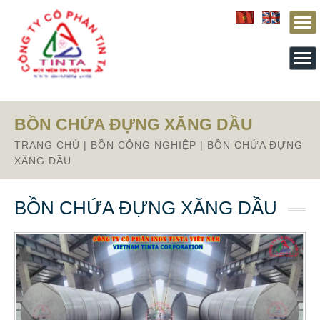
From this section downward is Zalo source code
BỒN CHỨA ĐỰNG XĂNG DẦU
TRANG CHỦ
|
BỒN CÔNG NGHIỆP
|
BỒN CHỨA ĐỰNG
XĂNG DẦU
BỒN CHỨA ĐỰNG XĂNG DẦU