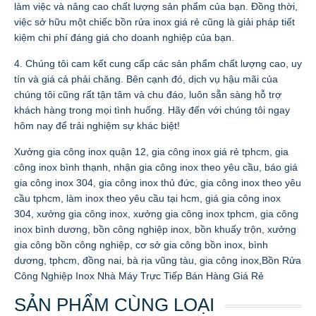
làm việc và nâng cao chất lượng sản phẩm của bạn. Đồng thời,
việc sở hữu một chiếc bồn rửa inox giá rẻ cũng là giải pháp tiết
kiệm chi phí đáng giá cho doanh nghiệp của bạn.
4. Chúng tôi cam kết cung cấp các sản phẩm chất lượng cao, uy
tín và giá cả phải chăng. Bên cạnh đó, dịch vụ hậu mãi của
chúng tôi cũng rất tận tâm và chu đáo, luôn sẵn sàng hỗ trợ
khách hàng trong mọi tình huống. Hãy đến với chúng tôi ngay
hôm nay để trải nghiệm sự khác biệt!
Xưởng gia công inox quận 12, gia công inox giá rẻ tphcm, gia
công inox bình thạnh, nhận gia công inox theo yêu cầu, báo giá
gia công inox 304, gia công inox thủ đức, gia công inox theo yêu
cầu tphcm, làm inox theo yêu cầu tại hcm, giá gia công inox
304, xưởng gia công inox, xưởng gia công inox tphcm, gia công
inox bình dương, bồn công nghiệp inox, bồn khuấy trộn, xưởng
gia công bồn công nghiệp, cơ sở gia công bồn inox, bình
dương, tphcm, đồng nai, bà rịa vũng tàu, gia công inox,Bồn Rửa
Công Nghiệp Inox Nhà Máy Trực Tiếp Bán Hàng Giá Rẻ
SẢN PHẨM CÙNG LOẠI