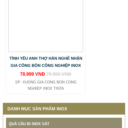
TÌNH YÊU ANH THỢ HÀN NGHỀ NHẬN
GIA CÔNG BỒN CÔNG NGHIỆP INOX
78.999 VNĐ
79.900 VNĐ
BẢNG GIÁ GIA CÔNG INOX HCM BÌNH DƯƠNG ĐỒNG
SP: XUONG GIA CONG BON CONG
NAI VŨNG TÀU
NGHIEP INOX TINTA
65.800 VNĐ
68.500 VNĐ
SP: BANG GIA GIA CONG INOX TINTA
DANH MỤC SẢN PHẨM INOX
QUẢ CẦU BI INOX SẮT