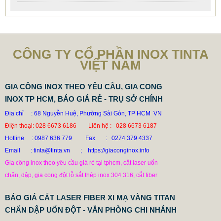
CÔNG TY CỔ PHẦN INOX TINTA
VIỆT NAM
GIA CÔNG INOX THEO YÊU CẦU, GIA CONG
INOX TP HCM, BÁO GIÁ RẺ - TRỤ SỞ CHÍNH
Địa chỉ : 68 Nguyễn Huệ, Phường Sài Gòn, TP HCM VN
Điện thoại: 028 6673 6186 Liên hệ : 028 6673 6187
Hotline
: 0987 636 779 Fax : 0274 379 4337
Email : tinta@tinta.vn ; https://giaconginox.info
Gia công inox theo yêu cầu giá rẻ tại tphcm, cắt laser uốn
chấn, dập, gia cong đột lỗ sắt thép inox 304 316, cắt fiber
BÁO GIÁ CẮT LASER FIBER XI MẠ VÀNG TITAN
CHẤN DẬP UỐN ĐỘT - VĂN PHÒNG CHI NHÁNH