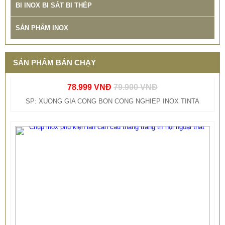
BI INOX BI SẮT BI THÉP
SẢN PHẨM INOX
XƯỞNG SẢN XUẤT BỒN INOX CÔNG NGHIỆP TINTA TÌNH
ĐƠM HOA
SẢN PHẨM BÁN CHẠY
78.999 VNĐ
79.900 VNĐ
SP: XUONG GIA CONG BON CONG NGHIEP INOX TINTA