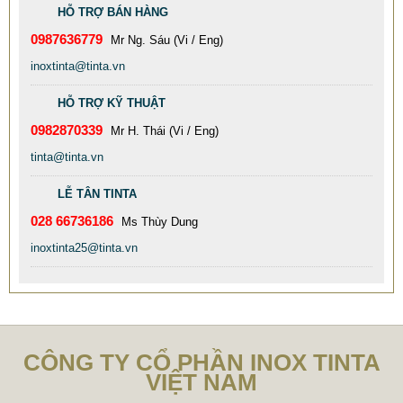
CHẤT LƯỢNG CAO
HỖ TRỢ BÁN HÀNG
77.999 VNĐ
79.999 VNĐ
0987636779
Mr Ng. Sáu (Vi / Eng)
SP: XƯỞNG GIA CÔNG INOX GÂN ĐÂY GIÁ RẺ CHẤT LƯỢNG
inoxtinta@tinta.vn
TỐT
HỖ TRỢ KỸ THUẬT
0982870339
Mr H. Thái (Vi / Eng)
tinta@tinta.vn
LỄ TÂN TINTA
028 66736186
Ms Thùy Dung
inoxtinta25@tinta.vn
CÔNG TY CỔ PHẦN INOX TINTA
VIỆT NAM