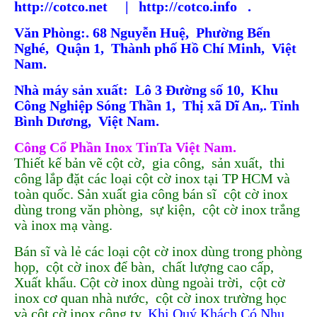
http://cotco.net
.
| http://cotco.info .
Văn Phòng:
.
68 Nguyễn Huệ,
.
Phường Bến
Nghé,
.
Quận 1,
.
Thành phố Hồ Chí Minh,
.
Việt
Nam.
Nhà máy sản xuất:
.
Lô 3 Đường số 10,
.
Khu
Công Nghiệp Sóng Thần 1,
.
Thị xã Dĩ An,
.
Tỉnh
Bình Dương,
.
Việt Nam.
Công Cổ Phần Inox TinTa Việt Nam.
Thiết kế bản vẽ cột cờ,
.
gia công,
.
sản xuất,
.
thi
công lắp đặt các loại cột cờ inox tại TP HCM và
toàn quốc. Sản xuất gia công bán sĩ
.
cột cờ inox
dùng trong văn phòng,
.
sự kiện,
.
cột cờ inox trắng
và inox mạ vàng.
Bán sĩ và lẻ các loại cột cờ inox dùng trong phòng
BẢNG GIÁ GIA CÔNG INOX HCM BÌNH DƯƠNG ĐỒNG
họp,
.
cột cờ inox để bàn,
.
chất lượng cao cấp,
.
Xuất khẩu. Cột cờ inox dùng ngoài trời,
.
cột cờ
NAI VŨNG TÀU
inox cơ quan nhà nước,
.
cột cờ inox trường học
65.800 VNĐ
68.500 VNĐ
và cột cờ inox công ty.
Khi Quý Khách Có Nhu