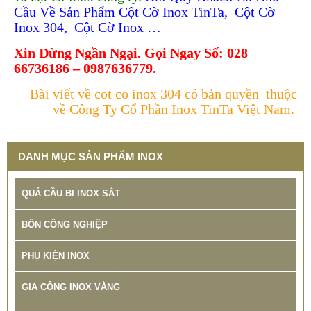
SP: BANG GIA GIA CONG INOX TINTA
Cầu Về Sản Phẩm Cột Cờ Inox TinTa,
.
Cột Cờ
Inox 304,
.
Cột Cờ Inox …
Xin Đừng Ngần Ngại. Gọi Ngay Số: 028
66736186 – 0987636779.
Bài viết về cot co inox 304 có bản quyền
.
thuộc
về Công Ty Cổ Phần Inox TinTa Việt Nam.
DANH MỤC SẢN PHẨM INOX
QUẢ CẦU BI INOX SẮT
BỒN CÔNG NGHIỆP
PHỤ KIỆN INOX
GIA CÔNG INOX VÀNG