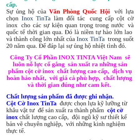
cấp.
Sự ủng hộ của
Văn Phòng Quốc Hội
.
với lựa
chọn
Inox TinTa
làm đối tác
.
cung cấp cột cờ
inox
.
cho các sự kiện quan trọng trong nước
.
và
quốc tế thời gian qua. Đó là niềm tự hào lớn lao
.
và thành công lớn nhất của
Inox TinTa
.
trong suốt
20 năm qua. Để đáp lại sự ủng hộ nhiệt tình đó.
Công Ty Cổ Phần INOX TINTA Việt Nam
.
sẽ
luôn nỗ lực cố gắng
.
sản xuất ra những sản
phẩm cột cờ inox
.
chất lượng cao cấp,
.
dịch vụ
hoàn hảo nhất,
.
với giá cả phù hợp,
.
chất lượng
.
và thời gian đúng như cam kết.
Chất lượng sản phẩm đã được ghi nhận
.
Cột Cờ Inox TinTa
.
được chọn lựa kỹ lưỡng từ
khâu vật tư
.
để sản xuất ra thành phẩm
.
cột cờ
inox
chất lượng cao cấp,
.
đội ngũ kỹ sư thiết kế
bản vẽ chuyên nghiệp,
.
với những kinh nghiệm
thực tế.