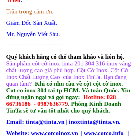
Trân trọng cảm ơn.
Giám Đốc Sản Xuất.
Mr. Nguyễn Viết Sáu.
=================
Quý khách hàng có thể tham khảo và liên hệ.
Sản phẩm cột cờ inox tinta 201 304 316 inox vàng
chất lượng cao giá phù hợp. Cột Cờ Inox. Cột Cờ
Inox Chất Lượng Cao
.
của Inox TinTa. Bạn đang
quan tâm?
Khi có nhu cầu về cột cột cờ inox.
Cot co inox 304 tai tp HCM. Và toàn Quốc. Xin
đừng ngần ngại và gọi ngay:
.
Hotline: 028
66736186
.
- 0987636779
. Phòng Kinh Doanh
TinTa sẽ tư vấn tốt nhất cho quý khách.
Email: tinta@tinta.vn | inoxtinta@tinta.vn.
Website: www.cotcoinox.vn
.
| www.cotco.info
.
|