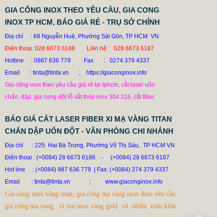
GIA CÔNG INOX THEO YÊU CẦU, GIA CONG
INOX TP HCM, BÁO GIÁ RẺ - TRỤ SỞ CHÍNH
Địa chỉ : 68 Nguyễn Huệ, Phường Sài Gòn, TP HCM VN
Điện thoại: 028 6673 6186 Liên hệ : 028 6673 6187
Hotline
: 0987 636 779 Fax : 0274 379 4337
Email : tinta@tinta.vn ; https://giaconginox.info
DÙ AI NÓI NGÃ NẰM NGHIÊNG, NGƯỜI MUA VẪN CỨ
Gia công inox theo yêu cầu giá rẻ tại tphcm, cắt laser uốn
ĐẶT BỒN TINTA
chấn, dập, gia cong đột lỗ sắt thép inox 304 316, cắt fiber
78.999 VNĐ
79.999 VNĐ
BÁO GIÁ CẮT LASER FIBER XI MẠ VÀNG TITAN
SP: XUONG GIA CONG BON CONG NGHIEP INOX TINTA
CHẤN DẬP UỐN ĐỘT - VĂN PHÒNG CHI NHÁNH
Địa chỉ : 225 Hai Bà Trưng, Phường Võ Thị Sáu, TP HCM VN
Điện thoại : (+0084) 28 6673 6186
-
(+0084) 28 6673 6187
Hot line
: (+0084) 987 636 779 | Fax: (+0084) 274 379 4337
Email
: tinta@tinta.vn ;
www.giaconginox.info
Gia công inox vàng titan, gia công mạ vàng inox theo yêu cầu
gia công ma vang, xi mạ inox vàng gold và nhiều màu khác