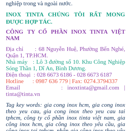
nghiệp trong và ngoài nước.
INOX TINTA CHÚNG TÔI RẤT MONG
ĐƯỢC HỢP TÁC.
CÔNG TY CỔ PHẦN INOX TINTA VIỆT
NAM
Địa chỉ : 68 Nguyễn Huệ, Phường Bến Nghé,
Quận 1, TP.HCM.
Nhà máy
: Lô 3 đường số 10. Khu Công Nghiệp
Sóng Thần 1, Dĩ An, Bình Dương.
Điện thoại : 028 6673 6186 - 028 6673 6187
Hotline : 0987 636 779 | Fax: 0274.3794337
Email : inoxtinta@gmail.com |
tinta@tinta.vn
Tag key words: gia cong inox hcm, gia cong inox
theo yeu cau, gia cong inox theo yeu cau tai
tphcm, công ty cổ phần inox tinta việt nam, gia
công inox hcm, gia công inox theo yêu cầu, gia
công inox tại tphcm, nhận gia công inox theo yêu