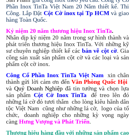
Phần Inox TinTa Việt Nam 20 Năm thiết kế. Thi
Công. Lắp Đặt
Cột Cờ inox tại Tp HCM
và giao
hàng Toàn Quốc.
Kỷ niệm 20 năm thương hiệu Inox TinTa
.
Nhân dịp kỷ niệm 20 năm trong sự hình thành và
phát triển thương hiệu Inox TinTa. Với những kỹ
sư chuyên nghiệp thiết kế các
bản vẽ cột cờ
. Gia
công sản xuất sản phẩm cột cờ và các loại và sản
phẩm cột cờ inox.
Công Cổ Phần Inox TinTa Việt Nam
.
xin chân
thành gửi lời cảm ơn đến
Văn Phòng Quốc Hội
.
và
Quý Doanh Nghiệp
đã tin tưởng và chọn lựa
sản phẩm
Cột Cờ Inox TinTa
.
để treo lên đó
những lá cờ đỏ tươi thắm
.
cho lòng kiêu hãnh dân
tộc Việt Nam
.
cũng như những lá cờ,
.
logo của tổ
chức,
.
doanh nghiệp cho những kỳ vọng ngày
càng
Hưng Vượng và Phát Triển
.
Thương hiệu hàng đầu với những sản phẩm cao