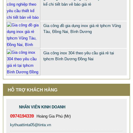
kế chi tiết bản vẽ báo giá rẻ
Gia công đồ gia dụng inox giá rẻ tphcm Vũng
Tàu, Đồng Nai, Bình Dương
Gia công inox 304 theo yêu cầu giá rẻ tại
tphcm Bình Dương Đồng Nai
HỖ TRỢ KHÁCH HÀNG
NHÂN VIÊN KINH DOANH
0974194339
Hoàng Gia Phú (Mr)
kythuattinta05@tinta.vn
TINTA XƯỞNG GIA CÔNG BỒN CÔNG NGHIỆP INOX 304