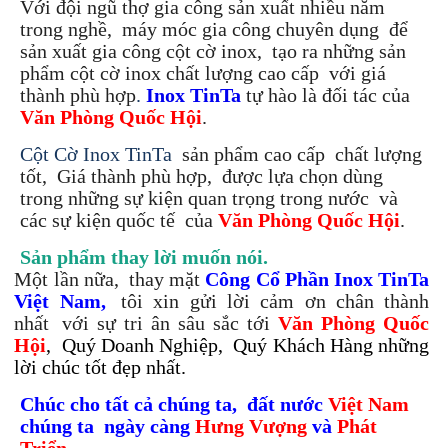
Với đội ngũ thợ gia công sản xuất nhiều năm
trong nghề,
.
máy móc gia công chuyên dụng
.
để
sản xuất gia công cột cờ inox,
.
tạo ra những sản
phẩm cột cờ inox chất lượng cao cấp
.
với giá
thành phù hợp
.
Inox TinTa
tự hào là đối tác của
Văn Phòng Quốc Hội
.
Cột Cờ Inox TinTa
.
sản phẩm cao cấp
.
chất lượng
tốt,
.
Giá thành phù hợp,
.
được lựa chọn dùng
trong những sự kiện quan trọng
trong nước
.
và
các sự kiện quốc tế
.
của
Văn Phòng Quốc Hội
.
Sản phẩm thay lời muốn nói.
Một lần nữa,
.
thay mặt
Công Cổ Phần Inox TinTa
Việt Nam,
.
tôi xin gửi lời cảm ơn chân thành
nhất
.
với sự tri ân sâu sắc tới
Văn Phòng Quốc
Hội
,
.
Quý Doanh Nghiệp,
.
Quý Khách Hàng những
lời chúc tốt đẹp nhất.
Chúc cho tất cả chúng ta,
.
đất nước
Việt Nam
chúng ta
.
ngày càng
Hưng Vượng
và
Phát
Triển
.