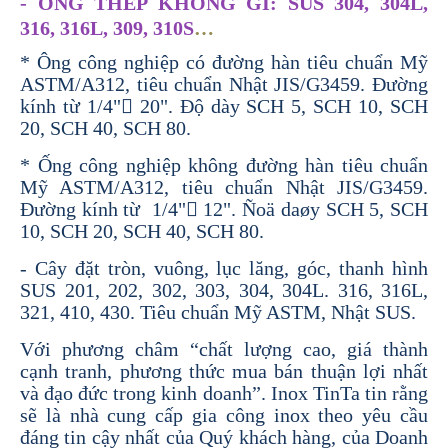
- ỐNG THÉP KHÔNG GỈ: SUS 304, 304L,
316, 316L, 309, 310S
…
* Ông công nghiệp có đường hàn tiêu chuẩn Mỹ
ASTM/A312, tiêu chuẩn Nhật JIS/G3459. Đường
kính từ 1/4" 20". Độ dày SCH 5, SCH 10, SCH
20, SCH 40, SCH 80.
* Ống công nghiệp không đường hàn tiêu chuẩn
Mỹ ASTM/A312, tiêu chuẩn Nhật JIS/G3459.
Đường kính từ 1/4" 12". Ñoä daøy SCH 5, SCH
10, SCH 20, SCH 40, SCH 80.
- Cây đặt tròn, vuông, lục lăng, góc, thanh hình
SUS 201, 202, 302, 303, 304, 304L. 316, 316L,
321, 410, 430. Tiêu chuẩn Mỹ ASTM, Nhật SUS.
Với phương châm “chất lượng cao, giá thành
cạnh tranh, phương thức mua bán thuận lợi nhất
và đạo đức trong kinh doanh”. Inox TinTa tin rằng
sẽ là nhà cung cấp gia công inox theo yêu cầu
đáng tin cậy nhất của Quý khách hàng, của Doanh