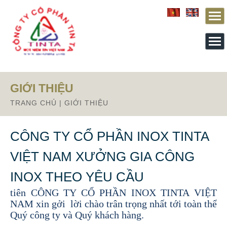
From this section downward is Zalo source code
GIỚI THIỆU
TRANG CHỦ
|
GIỚI THIỆU
CÔNG TY CỔ PHẦN INOX TINTA
VIỆT NAM XƯỞNG GIA CÔNG
CÔNG TY CỔ PHẦN INOX TINTA VIỆT NAM GIA CÔNG
INOX HCM
INOX THEO YÊU CẦU
Gia công inox theo yêu cầu tại TPHCM. Trước
tiên CÔNG TY CỔ PHẦN INOX TINTA VIỆT
NAM xin gởi lời chào trân trọng nhất tới toàn thể
Quý công ty và Quý khách hàng.