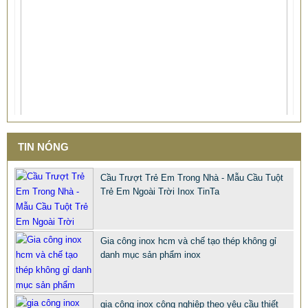
TIN NÓNG
CHỤP INOX PHỤ KIỆN LAN CAN CẦU THANG TRANG TRÍ
Cầu Trượt Trẻ Em Trong Nhà - Mẫu Cầu Tuột
Trẻ Em Ngoài Trời Inox TinTa
NỘI NGOẠI THẤT
68.668 VNĐ
66.789 VNĐ
SP: PHU KIEN CHUP CHAN INOX 316 201 304 XI MA VANG
Gia công inox hcm và chế tạo thép không gỉ
danh mục sản phẩm inox
gia công inox công nghiệp theo yêu cầu thiết