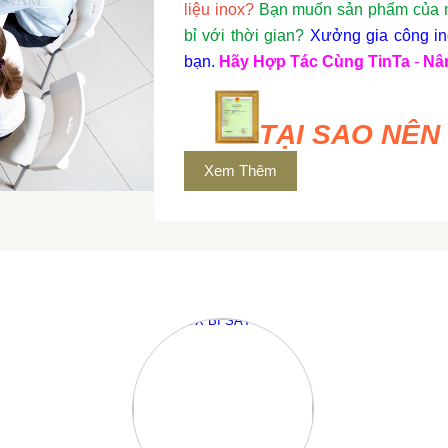
liệu inox?
Bạn muốn sản phẩm của mì
bỉ với thời gian?
Xưởng gia công ino
bạn.
Hãy Hợp Tác Cùng TinTa
-
Nâ
TẠI SAO NÊN
Xem Thêm
-
Kinh Nghiệm Lâu Năm
:
**
Với bề
chúng tôi tự hào là đối tác của n
lượng cao, đáp ứng mọi yêu cầu khắt
-
Công Nghệ Hiện Đại
:
**
Áp dụng c
uốn, hàn, đến xử lý bề mặt, chúng 
hảo về mặt kỹ thuật mà còn tinh tế v
-
Dịch Vụ Khách Hàng Tận Tâm
:
**
tôi sẵn sàng lắng nghe và hiểu rõ m
mượt mà, minh bạch, và hiệu quả
**
.