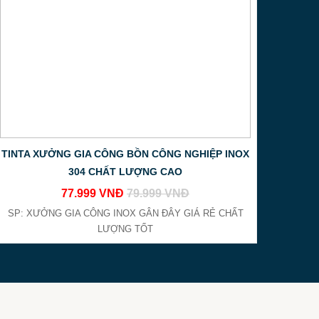
gia công inox
.
ẻ
.
TINTA XƯỞNG GIA CÔNG BỒN CÔNG NGHIỆP INOX
304 CHẤT LƯỢNG CAO
77.999 VNĐ
79.999 VNĐ
SP: XƯỞNG GIA CÔNG INOX GÂN ĐÂY GIÁ RẺ CHẤT
LƯỢNG TỐT