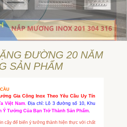
CHẶNG ĐƯỜNG 20 NĂM
G SẢN PHẨM
 CẦU
ưởng Gia Công Inox Theo Yêu Cầu Uy Tín
Ta Việt Nam
.
Địa chỉ: Lô 3 đường số 10, Khu
ến Ý Tưởng Của Bạn Trở Thành Sản Phẩm
.
in cậy để biến ý tưởng thành hiện thực với chất