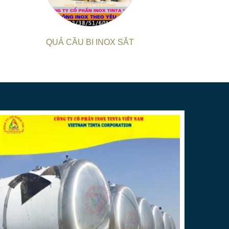
ôi cam kết về chất lượng sản phẩm với việc sử
m bảo độ bền và tính thẩm mỹ cao cho mọi sản
QUẢ CẦU BI INOX SẮT
hống quản lý sản xuất chặt chẽ, chúng tôi tự tin
n không phải lo lắng về bất kỳ sự chậm trễ nào
**
gia công inox theo yêu cầu, bao gồm:
t kế riêng: bàn, ghế, kệ, tủ, biển hiệu, linh kiện
,...
 hàn, đánh bóng, cắt laser fiber, chấn, nhấn, đột
phẩm và gia công inox theo yêu cầu.