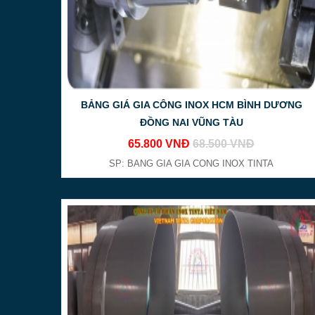
BẢNG GIÁ GIA CÔNG INOX HCM BÌNH DƯƠNG
ĐỒNG NAI VŨNG TÀU
65.800 VNĐ
68.500 VNĐ
SP: BANG GIA GIA CONG INOX TINTA