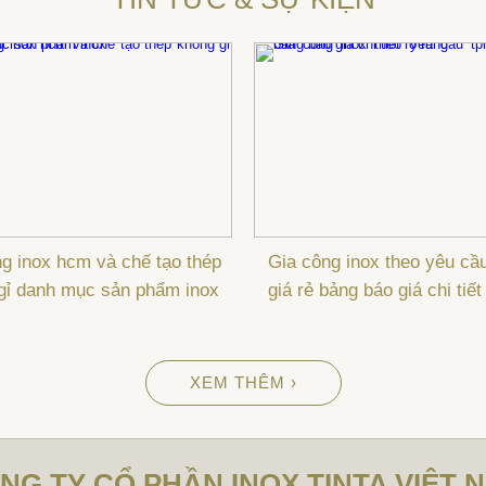
g inox hcm và chế tạo thép
Gia công inox theo yêu cầ
gỉ danh mục sản phẩm inox
giá rẻ bảng báo giá chi tiết
XEM THÊM ›
NG TY CỔ PHẦN INOX TINTA VIỆT 