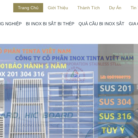
Trang Chủ
Giới Thiệu
Thành Tích
Dự Án
Tin
G NGHIỆP
BI INOX BI SẮT BI THÉP
QUẢ CẦU BI INOX SẮT
GIA