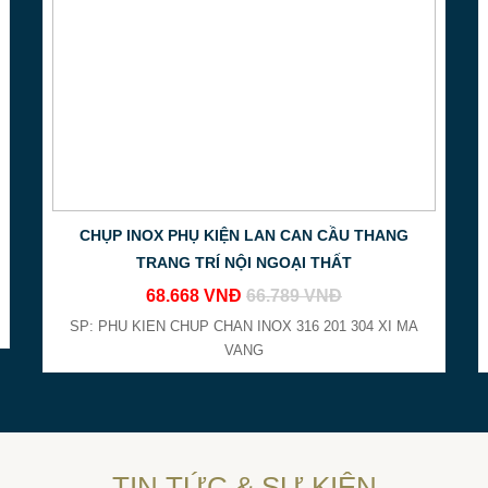
Tại thành phố Hồ Chí Minh có
cơ sở 
Đặt hàng ở đâu
Gia công inox giá r
CHỤP INOX PHỤ KIỆN LAN CAN CẦU THANG
TRANG TRÍ NỘI NGOẠI THẤT
68.668 VNĐ
66.789 VNĐ
SP: PHU KIEN CHUP CHAN INOX 316 201 304 XI MA
VANG
TIN TỨC & SỰ KIỆN