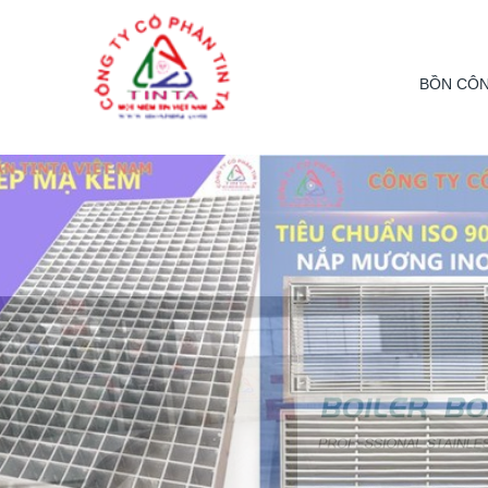
From this section downward is Zalo source code
BỒN CÔN