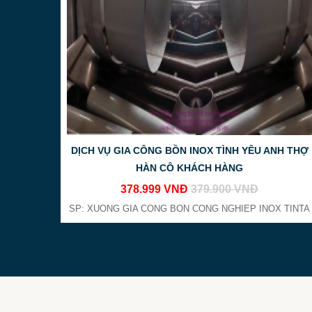
DỊCH VỤ GIA CÔNG BỒN INOX TÌNH YÊU ANH THỢ
HÀN CÔ KHÁCH HÀNG
378.999 VNĐ
379.900 VNĐ
SP: XUONG GIA CONG BON CONG NGHIEP INOX TINTA