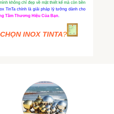
nh không chỉ đẹp về mặt thiết kế mà còn bền
x TinTa chính là giải pháp lý tưởng dành cho
ng Tầm Thương Hiệu Của Bạn
.
 CHỌN INOX TINTA
?
 dày kinh nghiệm trong ngành
gia công inox
,
hiều thương hiệu lớn, mang lại sản phẩm chất
 khe nhất
**
.
ông nghệ gia công tiên tiến nhất, từ cắt laser,
tôi cam kết sản phẩm cuối cùng không chỉ hoàn
ề mặt thẩm mỹ
**
.
Đội ngũ tư vấn viên chuyên nghiệp của chúng
ọi yêu cầu của bạn, đảm bảo quy trình làm việc