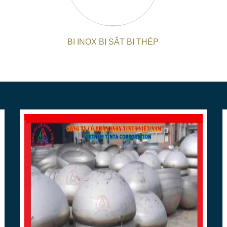
-
Chất Lượng Vượt Trội
:
**
Chúng t
dụng nguyên liệu inox cao cấp, đả
phẩm
**
.
BI INOX BI SẮT BI THÉP
-
Giao Hàng Đúng Hẹn
:
**
Với hệ t
cam kết giao hàng đúng hạn, giúp bạ
**
.
**
DỊCH VỤ GIA CÔNG ĐA DẠNG
Chúng tôi cung cấp đa dạng dịch vụ 
- Sản xuất các sản phẩm inox theo thiế
máy móc, bi inox, chỏm cầu, bồn chứa
- Gia công cơ khí chính xác: cắt, uốn,
lỗ, dập, tạo hình inox,...
- Tư vấn thiết kế và hoàn thiện sản 