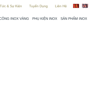
 Tức & Sự Kiện
Tuyển Dụng
Liên Hệ
 CÔNG INOX VÀNG
PHỤ KIỆN INOX
SẢN PHẨM INOX