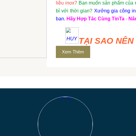
liệu inox?
Bạn muốn sản phẩm của mì
bỉ với thời gian?
Xưởng gia công ino
bạn.
Hãy Hợp Tác Cùng TinTa
-
Nâ
TẠI SAO NÊN
Xem Thêm
-
Kinh Nghiệm Lâu Năm
:
**
Với bề
chúng tôi tự hào là đối tác của n
lượng cao, đáp ứng mọi yêu cầu khắt
-
Công Nghệ Hiện Đại
:
**
Áp dụng c
uốn, hàn, đến xử lý bề mặt, chúng 
hảo về mặt kỹ thuật mà còn tinh tế v
-
Dịch Vụ Khách Hàng Tận Tâm
:
**
tôi sẵn sàng lắng nghe và hiểu rõ m
mượt mà, minh bạch, và hiệu quả
**
.