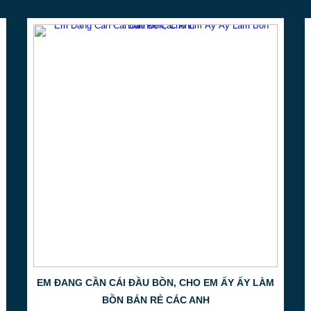
Chúng tôi tin rằng mỗi sản phẩm khô
ánh giá trị và bản sắc của thương hi
tưởng thành hiện thực.
**
Liên Hệ Ngay Để Được Tư Vấn
*
Đừng ngần ngại liên hệ với chúng tôi
biến ý tưởng của bạn thành sản phẩm
lắng nghe và đồng hành cùng bạn.
**
Xưởng Gia Công Inox Uy Tín
–
N
** Số Điện Thoại Liên Hệ: 028 66736
**
Địa Chỉ Email: tinta@tinta.vn | inox
**
Website
:
https://giaconginox.info/g
Chúng tôi mong được chào đón và
Những mục liên quan bạn có thể q
Những điều bạn quan tâm về
xưởng 
EM ĐANG CẦN CÁI ĐẦU BỒN, CHO EM ẤY ẤY LÀM
So sánh chất lượng để biết về
giá gi
BỒN BÁN RẺ CÁC ANH
Tìm những nhạc cung cấp có
địa chỉ