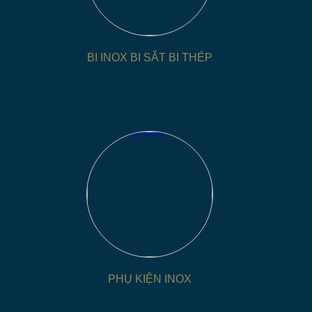
-
Chất Lượng Vượt Trội
:
**
Chúng t
dụng nguyên liệu inox cao cấp, đả
phẩm
**
.
BI INOX BI SẮT BI THÉP
-
Giao Hàng Đúng Hẹn
:
**
Với hệ t
cam kết giao hàng đúng hạn, giúp bạ
**
.
**
DỊCH VỤ GIA CÔNG ĐA DẠNG
Chúng tôi cung cấp đa dạng dịch vụ 
- Sản xuất các sản phẩm inox theo thiế
máy móc, bi inox, chỏm cầu, bồn chứa
- Gia công cơ khí chính xác: cắt, uốn,
lỗ, dập, tạo hình inox,...
PHỤ KIỆN INOX
- Tư vấn thiết kế và hoàn thiện sản 