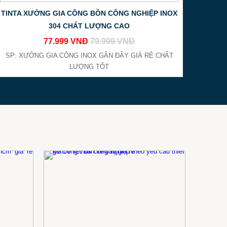
TINTA XƯỞNG GIA CÔNG BỒN CÔNG NGHIỆP INOX
304 CHẤT LƯỢNG CAO
77.999 VNĐ
79.999 VNĐ
SP: XƯỞNG GIA CÔNG INOX GÂN ĐÂY GIÁ RẺ CHẤT
LƯỢNG TỐT