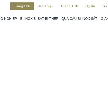
Trang Chủ
Giới Thiệu
Thành Tích
Dự Án
Tin
G NGHIỆP
BI INOX BI SẮT BI THÉP
QUẢ CẦU BI INOX SẮT
GIA