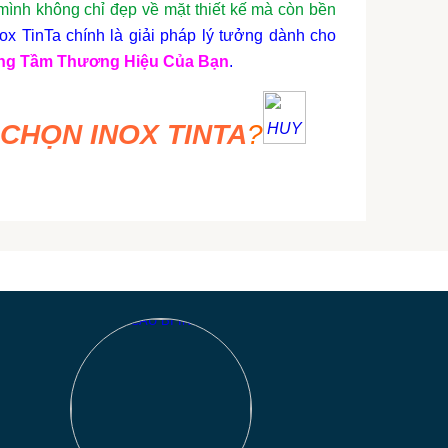
nh không chỉ đẹp về mặt thiết kế mà còn bền
x TinTa chính là giải pháp lý tưởng dành cho
ng Tầm Thương Hiệu Của Bạn
.
 CHỌN INOX TINTA
?
 dày kinh nghiệm trong ngành
gia công inox
,
hiều thương hiệu lớn, mang lại sản phẩm chất
 khe nhất
**
.
ông nghệ gia công tiên tiến nhất, từ cắt laser,
tôi cam kết sản phẩm cuối cùng không chỉ hoàn
ề mặt thẩm mỹ
**
.
Đội ngũ tư vấn viên chuyên nghiệp của chúng
ọi yêu cầu của bạn, đảm bảo quy trình làm việc