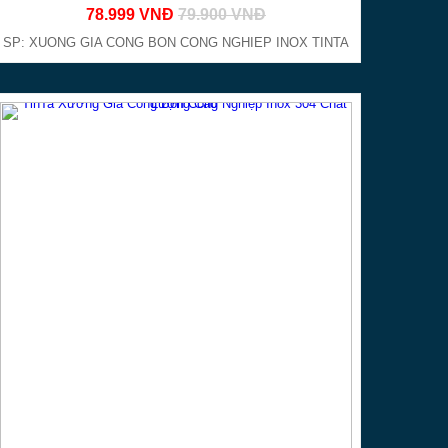
78.999 VNĐ
79.900 VNĐ
gia công inox
.
SP: XUONG GIA CONG BON CONG NGHIEP INOX TINTA
ẻ
.