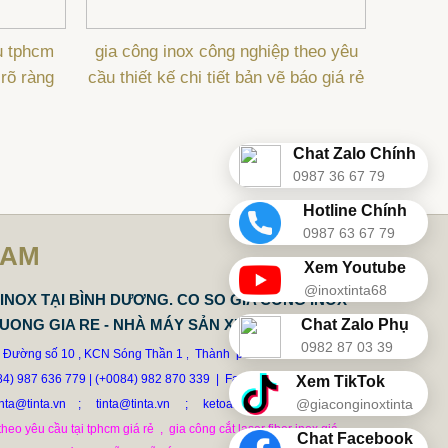
u tphcm
gia công inox công nghiệp theo yêu
 rõ ràng
cầu thiết kế chi tiết bản vẽ báo giá rẻ
Chat Zalo Chính
0987 36 67 79
Hotline Chính
0987 63 67 79
NAM
Xem Youtube
@inoxtinta68
INOX TẠI BÌNH DƯƠNG. CO SO GIA CONG INOX
Chat Zalo Phụ
DUONG GIA RE - NHÀ MÁY SẢN XUẤT TINTA
0982 87 03 39
3 , Đường số 10 , KCN Sóng Thần 1
Thành  phố  Hồ  Chí  Mình

 ,  
84) 987 636 779
|
(+0084) 982 870 339  |  Fax: 0274.3794337

Xem TikTok
@giaconginoxtinta
inta@tinta.vn    ;
tinta@tinta.vn     ;     ketoantinta@tinta.vn
heo yêu cầu tại tphcm giá rẻ  ,  gia công cắt laser fiber inox giá

Chat Facebook