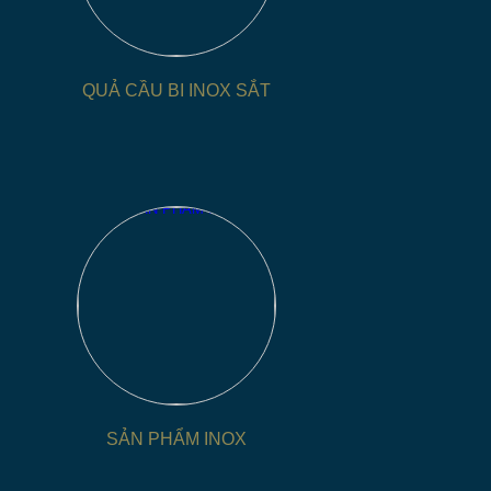
ôi cam kết về chất lượng sản phẩm với việc sử
m bảo độ bền và tính thẩm mỹ cao cho mọi sản
QUẢ CẦU BI INOX SẮT
hống quản lý sản xuất chặt chẽ, chúng tôi tự tin
n không phải lo lắng về bất kỳ sự chậm trễ nào
**
gia công inox theo yêu cầu, bao gồm:
t kế riêng: bàn, ghế, kệ, tủ, biển hiệu, linh kiện
,...
 hàn, đánh bóng, cắt laser fiber, chấn, nhấn, đột
SẢN PHẨM INOX
phẩm và gia công inox theo yêu cầu.