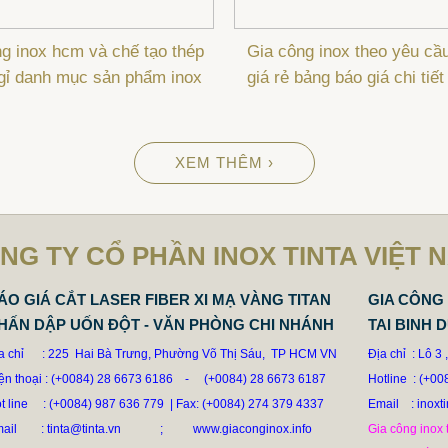
g inox hcm và chế tạo thép
Gia công inox theo yêu cầ
gỉ danh mục sản phẩm inox
giá rẻ bảng báo giá chi tiết
XEM THÊM ›
NG TY CỔ PHẦN INOX TINTA VIỆT 
ÁO GIÁ CẮT LASER FIBER XI MẠ VÀNG TITAN
GIA CÔNG 
HẤN DẬP UỐN ĐỘT - VĂN PHÒNG CHI NHÁNH
TAI BINH 
a chỉ : 225 Hai Bà Trưng, Phường Võ Thị Sáu, TP HCM VN
Địa chỉ  : Lô 
ện thoại : (+0084) 28 6673 6186
-
(+0084) 28 6673 6187
Hotline
: (+00
t line
: (+0084) 987 636 779 | Fax: (+0084) 274 379 4337
Email    : inoxt
mail
: tinta@tinta.vn ;
www.giaconginox.info
Gia công inox t