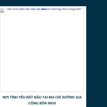
ng chỉ là một tác phẩm nghệ thuật mà còn phản
ệu bạn. Hãy để chúng tôi giúp bạn biến những ý
*
 để được tư vấn miễn phí và bắt đầu hành trình
 inox chất lượng cao. Chúng tôi luôn sẵn lòng
ơi Chất Lượng và Sự Sáng Tạo Gặp Gỡ
! **
189 / Hotlines: 0987636779; 0982 870339 **
tinta@tinta.vn
**
ioi-thieu
|
https://cotcoinox.net/thanh-tich
**
 phục vụ bạn
!
uan tâm.
gia công inox tinta
.
NƠI TÌNH YÊU BẮT ĐẦU TẠI ĐỊA CHỈ XƯỞNG GIA
a công inox
.
CÔNG BỒN INOX
 gia công inox uy tín
.