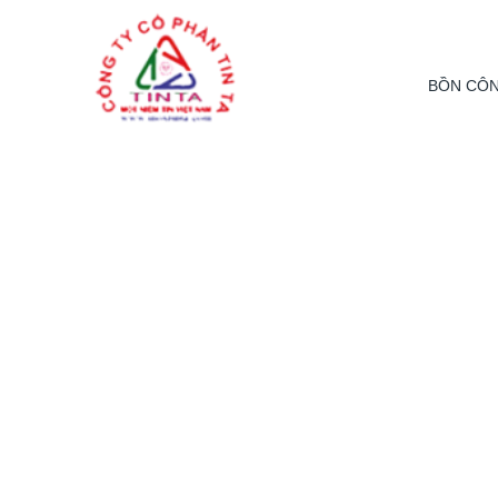
From this section downward is Zalo source code
BỒN CÔN