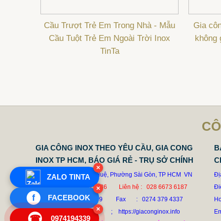
Cầu Trượt Trẻ Em Trong Nhà - Mẫu
Gia côn
Cầu Tuột Trẻ Em Ngoài Trời Inox
không 
TinTa
CÔ
GIA CÔNG INOX THEO YÊU CẦU, GIA CONG
B
INOX TP HCM, BÁO GIÁ RẺ - TRỤ SỞ CHÍNH
C
×
Địa chỉ : 68 Nguyễn Huệ, Phường Sài Gòn, TP HCM VN
Đị
ZALO TINTA
Điện thoại: 028 6673 6186 Liên hệ : 028 6673 6187
Đi
×
f
FACEBOOK
Hotline
: 0987 636 779 Fax : 0274 379 4337
Ho
×
Email : tinta@tinta.vn ; https://giaconginox.info
E
☎
0974194339