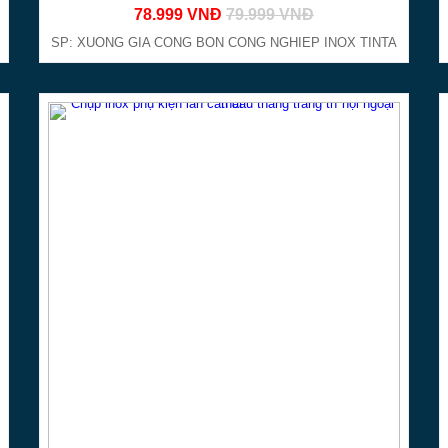
78.999 VNĐ
79.999 VNĐ
Tại thành phố Hồ Chí Minh có
cơ sở 
SP: XUONG GIA CONG BON CONG NGHIEP INOX TINTA
Đặt hàng ở đâu
Gia công inox giá r