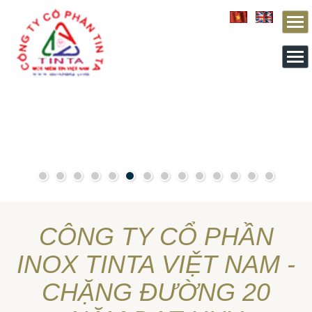
From this section downward is Zalo source code
CÔNG TY CỔ PHẦN
INOX TINTA VIỆT NAM -
CHẶNG ĐƯỜNG 20