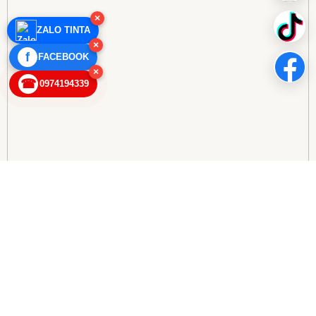
×
ZALO TINTA
×
f
FACEBOOK
×
☎
0974194339