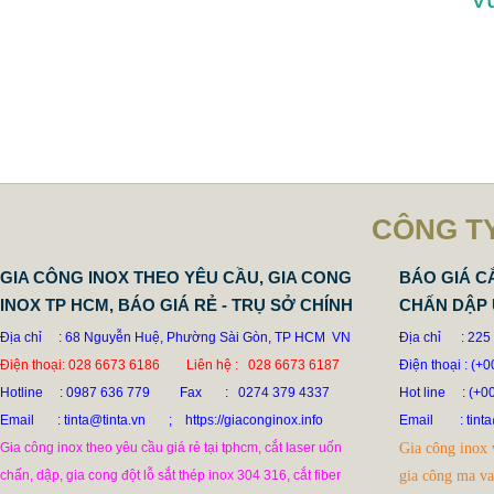
CÔNG TY
GIA CÔNG INOX THEO YÊU CẦU, GIA CONG
BÁO GIÁ C
INOX TP HCM, BÁO GIÁ RẺ - TRỤ SỞ CHÍNH
CHẤN DẬP 
Địa chỉ : 68 Nguyễn Huệ, Phường Sài Gòn, TP HCM VN
Địa chỉ : 225
Điện thoại: 028 6673 6186 Liên hệ : 028 6673 6187
Điện thoại : (+
Hotline
: 0987 636 779 Fax : 0274 379 4337
Hot line
: (+0
Email : tinta@tinta.vn ; https://giaconginox.info
Email
: ti
Gia công inox theo yêu cầu giá rẻ tại tphcm, cắt laser uốn
Gia công inox 
chấn, dập, gia cong đột lỗ sắt thép inox 304 316, cắt fiber
gia công ma v