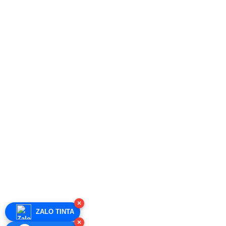
×
ZALO TINTA
×