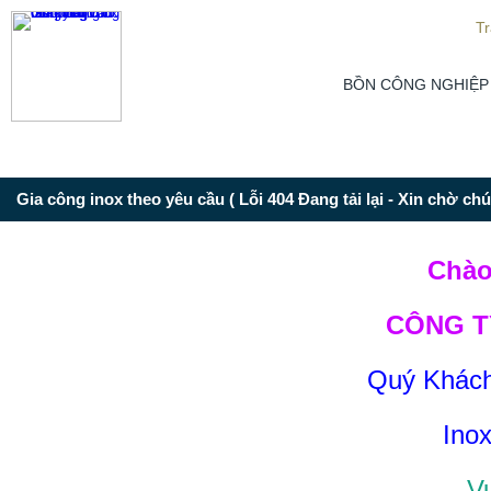
From this section downward is Zalo source code
T
BỒN CÔNG NGHIỆP
Gia công inox theo yêu cầu ( Lỗi 404 Đang tải lại - Xin chờ chút
Chào
CÔNG T
Quý Khách 
Ino
Vu