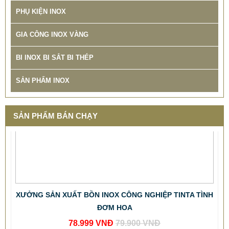
PHỤ KIỆN INOX
GIA CÔNG INOX VÀNG
BI INOX BI SẮT BI THÉP
SẢN PHẨM INOX
SẢN PHẨM BÁN CHẠY
XƯỞNG SẢN XUẤT BỒN INOX CÔNG NGHIỆP TINTA TÌNH
ĐƠM HOA
78.999 VNĐ
79.900 VNĐ
SP: XUONG GIA CONG BON CONG NGHIEP INOX TINTA