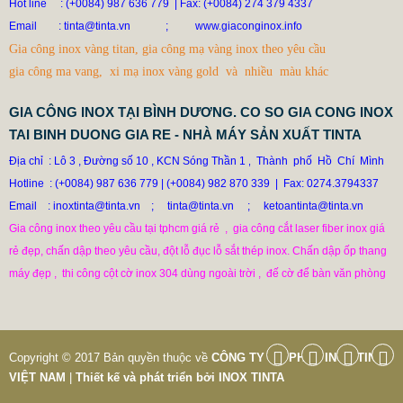
Hot line
: (+0084) 987 636 779 | Fax: (+0084) 274 379 4337
78.999 VNĐ
79.999 VNĐ
Email
: tinta@tinta.vn ;
www.giaconginox.info
SP: XUONG GIA CONG BON CONG NGHIEP INOX TINTA
Gia công inox vàng titan, gia công mạ vàng inox theo yêu cầu
gia công ma vang, xi mạ inox vàng gold và nhiều màu khác
GIA CÔNG INOX TẠI BÌNH DƯƠNG. CO SO GIA CONG INOX
TAI BINH DUONG GIA RE - NHÀ MÁY SẢN XUẤT TINTA
Địa chỉ  : Lô 3 , Đường số 10 , KCN Sóng Thần 1
Thành  phố  Hồ  Chí  Mình

 ,  
Hotline
: (+0084) 987 636 779
|
(+0084) 982 870 339  |  Fax: 0274.3794337

Email    : inoxtinta@tinta.vn    ;
tinta@tinta.vn     ;     ketoantinta@tinta.vn
Gia công inox theo yêu cầu tại tphcm giá rẻ  ,  gia công cắt laser fiber inox giá

rẻ đẹp, chấn dập theo yêu cầu, đột lỗ đục lỗ sắt thép inox. Chấn dập ốp thang

máy đẹp ,  thi công cột cờ inox 304 dùng ngoài trời ,  đế cờ để bàn văn phòng
Copyright © 2017 Bản quyền thuộc về
CÔNG TY CỔ PHẦN INOX TINTA
VIỆT NAM
|
Thiết kế và phát triển bởi
INOX TINTA