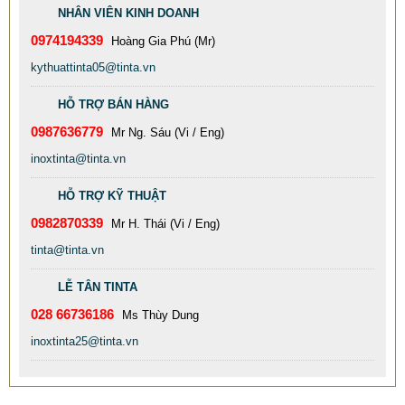
NHÂN VIÊN KINH DOANH
0974194339
Hoàng Gia Phú (Mr)
kythuattinta05@tinta.vn
HỖ TRỢ BÁN HÀNG
0987636779
Mr Ng. Sáu (Vi / Eng)
inoxtinta@tinta.vn
HỖ TRỢ KỸ THUẬT
TINTA XƯỞNG GIA CÔNG BỒN CÔNG NGHIỆP INOX 304
0982870339
CHẤT LƯỢNG CAO
Mr H. Thái (Vi / Eng)
tinta@tinta.vn
77.999 VNĐ
79.999 VNĐ
SP: XƯỞNG GIA CÔNG INOX GÂN ĐÂY GIÁ RẺ CHẤT LƯỢNG
LỄ TÂN TINTA
TỐT
028 66736186
Ms Thùy Dung
inoxtinta25@tinta.vn