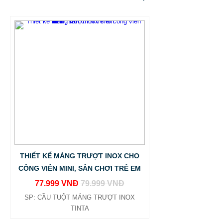
THIẾT KẾ MÁNG TRƯỢT INOX CHO
CÔNG VIÊN MINI, SÂN CHƠI TRẺ EM
77.999 VNĐ
79.999 VNĐ
SP: CẦU TUỘT MÁNG TRƯỢT INOX
TINTA