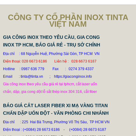
CÔNG TY CỔ PHẦN INOX TINTA
VIỆT NAM
GIA CÔNG INOX THEO YÊU CẦU, GIA CONG
INOX TP HCM, BÁO GIÁ RẺ - TRỤ SỞ CHÍNH
Địa chỉ : 68 Nguyễn Huệ, Phường Sài Gòn, TP HCM VN
Điện thoại: 028 6673 6186 Liên hệ : 028 6673 6187
Hotline
: 0987 636 779 Fax : 0274 379 4337
Email : tinta@tinta.vn ; https://giaconginox.info
Gia công inox theo yêu cầu giá rẻ tại tphcm, cắt laser uốn
chấn, dập, gia cong đột lỗ sắt thép inox 304 316, cắt fiber
BÁO GIÁ CẮT LASER FIBER XI MẠ VÀNG TITAN
CHẤN DẬP UỐN ĐỘT - VĂN PHÒNG CHI NHÁNH
Địa chỉ : 225 Hai Bà Trưng, Phường Võ Thị Sáu, TP HCM VN
DÙ AI NÓI NGÃ NẰM NGHIÊNG, NGƯỜI MUA VẪN CỨ
Điện thoại : (+0084) 28 6673 6186
-
(+0084) 28 6673 6187
ĐẶT BỒN TINTA