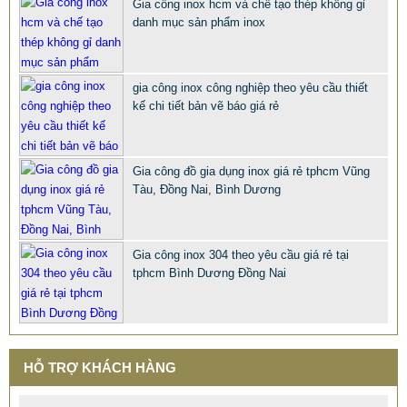
Gia công inox hcm và chế tạo thép không gỉ
danh mục sản phẩm inox
CHỤP INOX PHỤ KIỆN LAN CAN CẦU THANG TRANG TRÍ
NỘI NGOẠI THẤT
gia công inox công nghiệp theo yêu cầu thiết
68.668 VNĐ
66.789 VNĐ
kế chi tiết bản vẽ báo giá rẻ
SP: PHU KIEN CHUP CHAN INOX 316 201 304 XI MA VANG
Gia công đồ gia dụng inox giá rẻ tphcm Vũng
Tàu, Đồng Nai, Bình Dương
Gia công inox 304 theo yêu cầu giá rẻ tại
tphcm Bình Dương Đồng Nai
HỖ TRỢ KHÁCH HÀNG