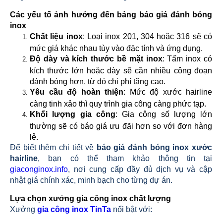
Các yếu tố ảnh hưởng đến bảng báo giá đánh bóng
inox
Chất liệu inox
: Loại inox 201, 304 hoặc 316 sẽ có
mức giá khác nhau tùy vào đặc tính và ứng dụng.
Độ dày và kích thước bề mặt inox
: Tấm inox có
kích thước lớn hoặc dày sẽ cần nhiều công đoạn
đánh bóng hơn, từ đó chi phí tăng cao.
Yêu cầu độ hoàn thiện
: Mức độ xước hairline
càng tinh xảo thì quy trình gia công càng phức tạp.
Khối lượng gia công
: Gia công số lượng lớn
thường sẽ có báo giá ưu đãi hơn so với đơn hàng
lẻ.
Để biết thêm chi tiết về
báo giá đánh bóng inox xước
hairline
, bạn có thể tham khảo thông tin tại
giaconginox.info
, nơi cung cấp đầy đủ dịch vụ và cập
nhật giá chính xác, minh bạch cho từng dự án.
Lựa chọn xưởng gia công inox chất lượng
Xưởng
gia công inox TinTa
nổi bật với: