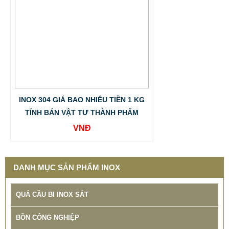
BẢNG GIÁ GIA CÔNG INOX HCM BÌNH DƯƠNG ĐỒNG
NAI VŨNG TÀU
INOX 304 GIÁ BAO NHIÊU TIỀN 1 KG
TÍNH BÁN VẬT TƯ THÀNH PHẨM
65.800 VNĐ
68.500 VNĐ
VNĐ
SP: BANG GIA GIA CONG INOX TINTA
DANH MỤC SẢN PHẨM INOX
QUẢ CẦU BI INOX SẮT
BỒN CÔNG NGHIỆP