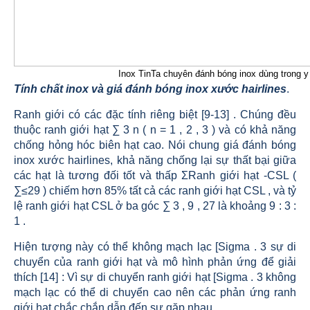
Inox TinTa chuyên đánh bóng inox dùng trong y
Tính chất inox và giá đánh bóng inox xước hairlines
.
Ranh giới có các đặc tính riêng biệt [9-13] . Chúng đều
thuộc ranh giới hạt ∑ 3 n ( n = 1 , 2 , 3 ) và có khả năng
chống hỏng hóc biên hạt cao. Nói chung giá đánh bóng
inox xước hairlines, khả năng chống lại sự thất bại giữa
các hạt là tương đối tốt và thấp ΣRanh giới hạt -CSL (
∑≤29 ) chiếm hơn 85% tất cả các ranh giới hạt CSL , và tỷ
lệ ranh giới hạt CSL ở ba góc ∑ 3 , 9 , 27 là khoảng 9 : 3 :
1 .
Hiện tượng này có thể không mạch lạc [Sigma . 3 sự di
chuyển của ranh giới hạt và mô hình phản ứng để giải
thích [14] : Vì sự di chuyển ranh giới hạt [Sigma . 3 không
mạch lạc có thể di chuyển cao nên các phản ứng ranh
giới hạt chắc chắn dẫn đến sự gặp nhau.