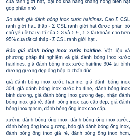
của ranh giới hạt, loại bỏ khả năng kháng hỏng biên hạt
góp phần nhỏ
So sánh giá đánh bóng inox xước hairlines
. Cao Σ CSL
ranh giới hạt, thấp - Σ CSL ranh giới hạt được phân bố
chủ yếu ở hai vị trí của Σ 3 và Σ 9 , Σ 3 tài khoản cho hơn
95% của tất cả thấp - Σ CSL ranh giới hạt .
Báo giá đánh bóng inox xước hairline
. Vật liệu và
phương pháp thí nghiệm và giá đánh bóng inox xước
hairlines. giá đánh bóng inox xước hairline 304 tại bình
dương gương đẹp ống hộp la chấn đúc.
giá đánh bóng inox xước hairline, giá đánh bóng inox
304, giá đánh bóng inox xước hairline, đánh bóng inox
bình dương, giá đánh bóng inox gương đẹp, nhận đánh
bóng inox giá rẻ, đánh bóng inox cao cấp đẹp, giá đánh
bóng inox tphcm, đánh bóng ống inox cao cấp.
xưởng đánh bóng ống inox, đánh bóng ống inox xước,
đánh bóng ống inox gương, báo giá đánh bóng ống inox,
đánh bóng ống inox giá rẻ, đánh bóng ống inox hcm,