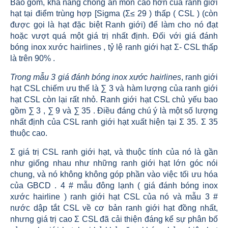
Bao gồm, khả năng chống ăn mòn cao hơn của ranh giới
hạt tại điểm trùng hợp [Sigma (Σ≤ 29 ) thấp ( CSL ) (còn
được gọi là hạt đặc biệt Ranh giới) để làm cho nó đạt
hoặc vượt quá một giá trị nhất định. Đối với giá đánh
bóng inox xước hairlines , tỷ lệ ranh giới hạt Σ- CSL thấp
là trên 90% .
Trong mẫu 3 giá đánh bóng inox xước hairlines
, ranh giới
hạt CSL chiếm ưu thế là ∑ 3 và hàm lượng của ranh giới
hạt CSL còn lại rất nhỏ. Ranh giới hạt CSL chủ yếu bao
gồm ∑ 3 , ∑ 9 và ∑ 35 . Điều đáng chú ý là một số lượng
nhất định của CSL ranh giới hạt xuất hiện tại Σ 35. Σ 35
thuộc cao.
Σ giá trị CSL ranh giới hạt, và thuộc tính của nó là gần
như giống nhau như những ranh giới hạt lớn góc nói
chung, và nó không không góp phần vào việc tối ưu hóa
của GBCD . 4 # mẫu đông lạnh ( giá đánh bóng inox
xước hairline ) ranh giới hạt CSL của nó và mẫu 3 #
nước dập tắt CSL về cơ bản ranh giới hạt đồng nhất,
nhưng giá trị cao Σ CSL đã cải thiện đáng kể sự phân bố