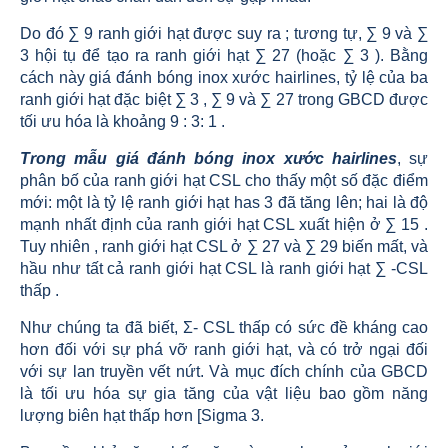
Do đó ∑ 9 ranh giới hạt được suy ra ; tương tự, ∑ 9 và ∑
3 hội tụ để tạo ra ranh giới hạt ∑ 27 (hoặc ∑ 3 ). Bằng
cách này giá đánh bóng inox xước hairlines, tỷ lệ của ba
ranh giới hạt đặc biệt ∑ 3 , ∑ 9 và ∑ 27 trong GBCD được
tối ưu hóa là khoảng 9 : 3: 1 .
Trong mẫu giá đánh bóng inox xước hairlines
, sự
phân bố của ranh giới hạt CSL cho thấy một số đặc điểm
mới: một là tỷ lệ ranh giới hạt has 3 đã tăng lên; hai là độ
mạnh nhất định của ranh giới hạt CSL xuất hiện ở ∑ 15 .
Tuy nhiên , ranh giới hạt CSL ở ∑ 27 và ∑ 29 biến mất, và
hầu như tất cả ranh giới hạt CSL là ranh giới hạt ∑ -CSL
thấp .
Như chúng ta đã biết, Σ- CSL thấp có sức đề kháng cao
hơn đối với sự phá vỡ ranh giới hạt, và có trở ngại đối
với sự lan truyền vết nứt. Và mục đích chính của GBCD
là tối ưu hóa sự gia tăng của vật liệu bao gồm năng
lượng biên hạt thấp hơn [Sigma 3.