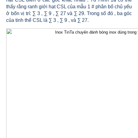
thấy rằng ranh giới hạt CSL của mẫu 1 # phân bố chủ yếu
ở bốn vị trí: ∑ 3 , ∑ 9 , ∑ 27 và ∑ 29. Trong số đó , ba góc
của tinh thể CSL là ∑ 3 , ∑ 9 , và ∑ 27.