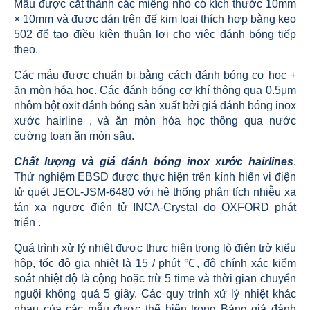
Mẫu được cắt thành các miếng nhỏ có kích thước 10mm
× 10mm và được dán trên đế kim loại thích hợp bằng keo
502 để tạo điều kiện thuận lợi cho việc đánh bóng tiếp
theo.
Các mẫu được chuẩn bị bằng cách đánh bóng cơ học +
ăn mòn hóa học. Các đánh bóng cơ khí thông qua 0.5μm
nhôm bột oxit đánh bóng sản xuất bởi giá đánh bóng inox
xước hairline , và ăn mòn hóa học thông qua nước
cường toan ăn mòn sâu.
Chất lượng và giá đánh bóng inox xước hairlines
.
Thử nghiệm EBSD được thực hiện trên kính hiển vi điện
tử quét JEOL-JSM-6480 với hệ thống phân tích nhiễu xạ
tán xạ ngược điện tử INCA-Crystal do OXFORD phát
triển .
Quá trình xử lý nhiệt được thực hiện trong lò điện trở kiểu
hộp, tốc độ gia nhiệt là 15 / phút ℃, độ chính xác kiểm
soát nhiệt độ là cộng hoặc trừ 5 time và thời gian chuyển
nguội không quá 5 giây. Các quy trình xử lý nhiệt khác
nhau của các mẫu được thể hiện trong Bảng giá đánh