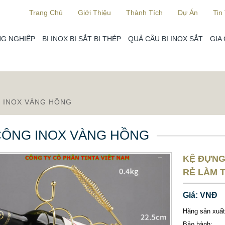
Trang Chủ
Giới Thiệu
Thành Tích
Dự Án
Tin
G NGHIỆP
BI INOX BI SẮT BI THÉP
QUẢ CẦU BI INOX SẮT
GIA
G INOX VÀNG HỒNG
CÔNG INOX VÀNG HỒNG
KỆ ĐỰNG
RẺ LÀM 
Giá: VNĐ
Hãng sản xuất
Bảo hành: