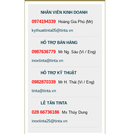
NHÂN VIÊN KINH DOANH
0974194339
Hoàng Gia Phú (Mr)
kythuattinta05@tinta.vn
HỖ TRỢ BÁN HÀNG
0987636779
Mr Ng. Sáu (Vi / Eng)
inoxtinta@tinta.vn
HỖ TRỢ KỸ THUẬT
0982870339
Mr H. Thái (Vi / Eng)
tinta@tinta.vn
LỄ TÂN TINTA
028 66736186
Ms Thùy Dung
inoxtinta25@tinta.vn