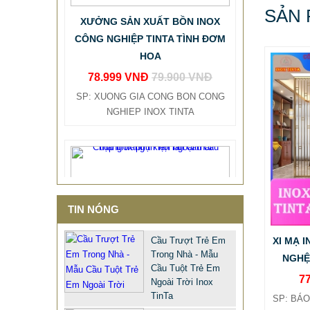
XƯỞNG SẢN XUẤT BỒN INOX
SẢN 
CÔNG NGHIỆP TINTA TÌNH ĐƠM
HOA
78.999 VNĐ
79.900 VNĐ
SP: XUONG GIA CONG BON CONG
NGHIEP INOX TINTA
TIN NÓNG
Cầu Trượt Trẻ Em
XI MẠ 
Trong Nhà - Mẫu
NGHỆ
Cầu Tuột Trẻ Em
7
Ngoài Trời Inox
TinTa
SP: BÁO