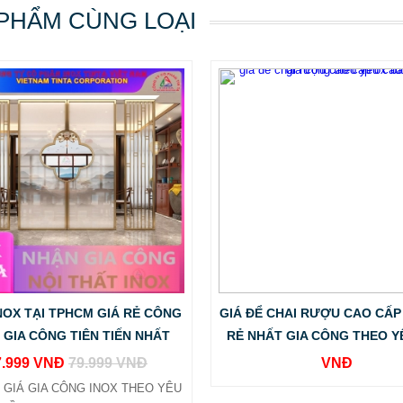
PHẨM CÙNG LOẠI
INOX TẠI TPHCM GIÁ RẺ CÔNG
GIÁ ĐỂ CHAI RƯỢU CAO CẤP
 GIA CÔNG TIÊN TIẾN NHẤT
RẺ NHẤT GIA CÔNG THEO Y
7.999 VNĐ
79.999 VNĐ
VNĐ
 GIÁ GIA CÔNG INOX THEO YÊU