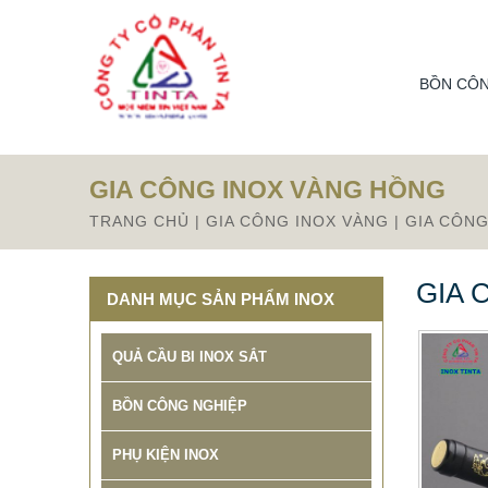
From this section downward is Zalo source code
BỒN CÔN
GIA CÔNG INOX VÀNG HỒNG
BẢNG GIÁ GIA CÔNG INOX HCM
TRANG CHỦ
|
GIA CÔNG INOX VÀNG
|
GIA CÔN
BÌNH DƯƠNG ĐỒNG NAI VŨNG
TÀU
GIA 
DANH MỤC SẢN PHẨM INOX
65.800 VNĐ
68.500 VNĐ
SP: BANG GIA GIA CONG INOX
TINTA
QUẢ CẦU BI INOX SẮT
BỒN CÔNG NGHIỆP
PHỤ KIỆN INOX