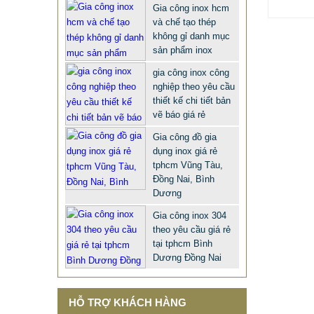
Gia công inox hcm
và chế tạo thép
không gỉ danh mục
sản phẩm inox
gia công inox công
nghiệp theo yêu cầu
thiết kế chi tiết bản
vẽ báo giá rẻ
Gia công đồ gia
dụng inox giá rẻ
tphcm Vũng Tàu,
CHỤP INOX PHỤ KIỆN LAN CAN
Đồng Nai, Bình
Dương
CẦU THANG TRANG TRÍ NỘI
NGOẠI THẤT
Gia công inox 304
theo yêu cầu giá rẻ
68.668 VNĐ
66.789 VNĐ
tại tphcm Bình
SP: PHU KIEN CHUP CHAN INOX 316
Dương Đồng Nai
201 304 XI MA VANG
HỖ TRỢ KHÁCH HÀNG