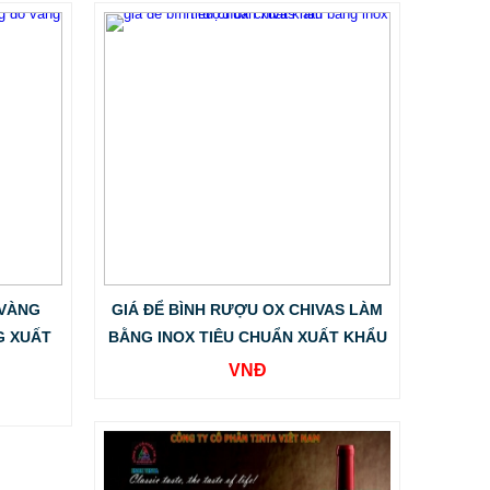
 VÀNG
GIÁ ĐỂ BÌNH RƯỢU OX CHIVAS LÀM
G XUẤT
BẰNG INOX TIÊU CHUẨN XUẤT KHẨU
VNĐ