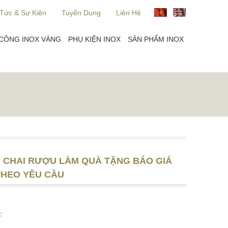
 Tức & Sự Kiện
Tuyển Dụng
Liên Hệ
 CÔNG INOX VÀNG
PHỤ KIỆN INOX
SẢN PHẨM INOX
 CHAI RƯỢU LÀM QUÀ TẶNG BÁO GIÁ
THEO YÊU CẦU
: