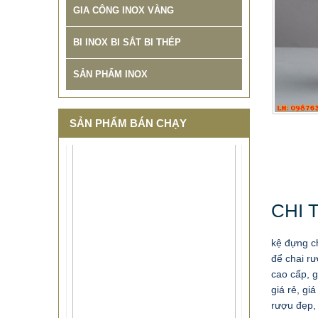
GIA CÔNG INOX VÀNG
BI INOX BI SẮT BI THÉP
SẢN PHẨM INOX
SẢN PHẨM BÁN CHẠY
CHI 
kệ đựng ch
để chai r
cao cấp, g
giá rẻ, gi
rượu đẹp,