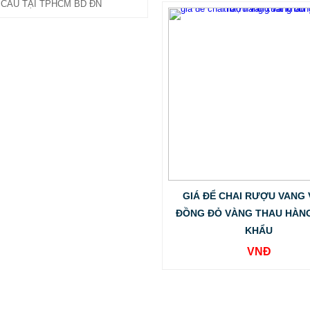
CẦU TẠI TPHCM BD ĐN
GIÁ ĐỂ CHAI RƯỢU VANG
ĐỒNG ĐỎ VÀNG THAU HÀN
KHẨU
VNĐ