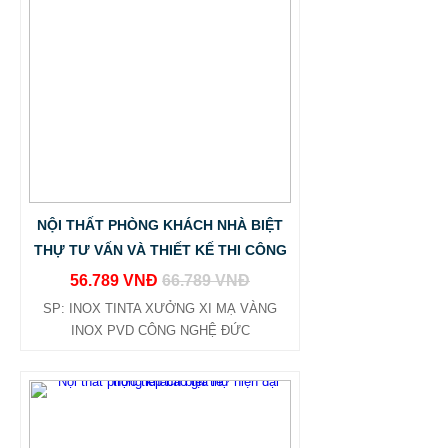
NỘI THẤT PHÒNG KHÁCH NHÀ BIỆT
THỰ TƯ VẤN VÀ THIẾT KẾ THI CÔNG
56.789 VNĐ
66.789 VNĐ
SP: INOX TINTA XƯỞNG XI MẠ VÀNG
INOX PVD CÔNG NGHỆ ĐỨC