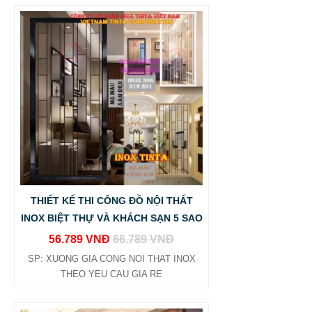
THIẾT KẾ THI CÔNG ĐỒ NỘI THẤT
INOX BIỆT THỰ VÀ KHÁCH SẠN 5 SAO
56.789 VNĐ
66.789 VNĐ
SP: XUONG GIA CONG NOI THAT INOX
THEO YEU CAU GIA RE