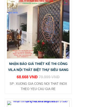
NHẬN BÁO GIÁ THIẾT KẾ THI CÔNG
VILA NỘI THẤT BIỆT THỰ SIÊU SANG
68.668 VNĐ
79.999 VNĐ
SP: XUONG GIA CONG NOI THAT INOX
THEO YEU CAU GIA RE