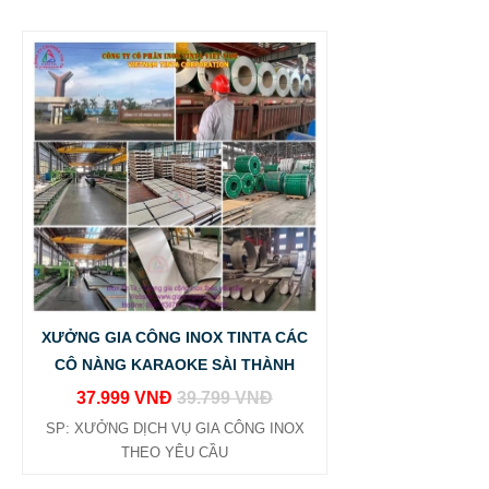
XƯỞNG GIA CÔNG INOX TINTA CÁC
CÔ NÀNG KARAOKE SÀI THÀNH
37.999 VNĐ
39.799 VNĐ
SP: XƯỞNG DỊCH VỤ GIA CÔNG INOX
THEO YÊU CẦU