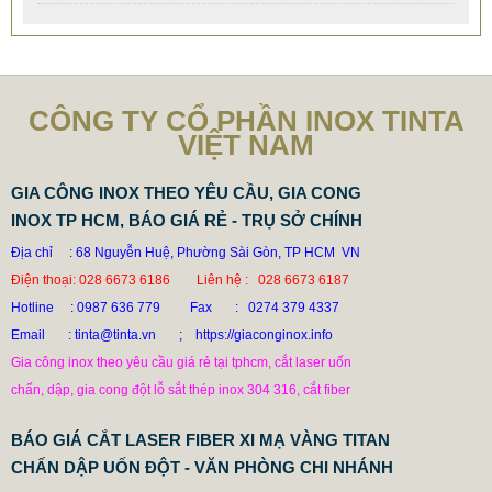
CÔNG TY CỔ PHẦN INOX TINTA
VIỆT NAM
GIA CÔNG INOX THEO YÊU CẦU, GIA CONG
INOX TP HCM, BÁO GIÁ RẺ - TRỤ SỞ CHÍNH
Địa chỉ : 68 Nguyễn Huệ, Phường Sài Gòn, TP HCM VN
Điện thoại: 028 6673 6186 Liên hệ : 028 6673 6187
Hotline
: 0987 636 779 Fax : 0274 379 4337
Email : tinta@tinta.vn ; https://giaconginox.info
Gia công inox theo yêu cầu giá rẻ tại tphcm, cắt laser uốn
chấn, dập, gia cong đột lỗ sắt thép inox 304 316, cắt fiber
BÁO GIÁ CẮT LASER FIBER XI MẠ VÀNG TITAN
CHẤN DẬP UỐN ĐỘT - VĂN PHÒNG CHI NHÁNH