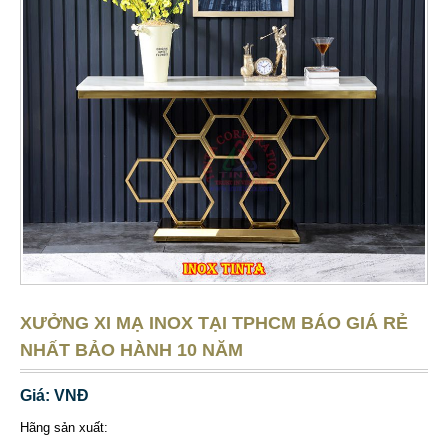
XƯỞNG XI MẠ INOX TẠI TPHCM BÁO GIÁ RẺ
NHẤT BẢO HÀNH 10 NĂM
Giá: VNĐ
Hãng sản xuất: