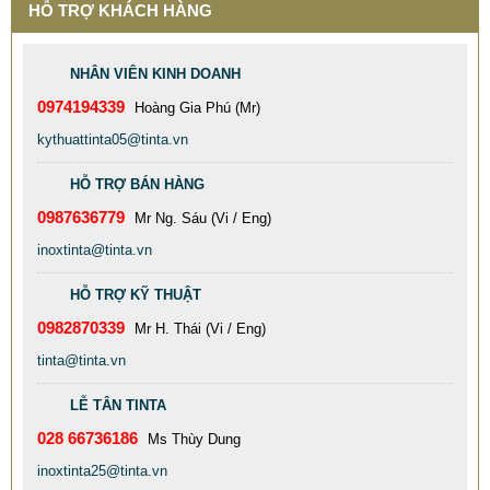
HỖ TRỢ KHÁCH HÀNG
NHÂN VIÊN KINH DOANH
0974194339
Hoàng Gia Phú (Mr)
kythuattinta05@tinta.vn
HỖ TRỢ BÁN HÀNG
0987636779
Mr Ng. Sáu (Vi / Eng)
inoxtinta@tinta.vn
HỖ TRỢ KỸ THUẬT
0982870339
Mr H. Thái (Vi / Eng)
tinta@tinta.vn
TINTA XƯỞNG GIA CÔNG BỒN CÔNG NGHIỆP INOX 304
CHẤT LƯỢNG CAO
LỄ TÂN TINTA
77.999 VNĐ
79.999 VNĐ
028 66736186
Ms Thùy Dung
SP: XƯỞNG GIA CÔNG INOX GÂN ĐÂY GIÁ RẺ CHẤT LƯỢNG
inoxtinta25@tinta.vn
TỐT