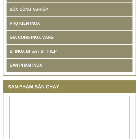
BỒN CÔNG NGHIỆP
PHỤ KIỆN INOX
GIA CÔNG INOX VÀNG
BI INOX BI SẮT BI THÉP
SẢN PHẨM INOX
SẢN PHẨM BÁN CHẠY
XƯỞNG SẢN XUẤT BỒN INOX CÔNG NGHIỆP TINTA TÌNH