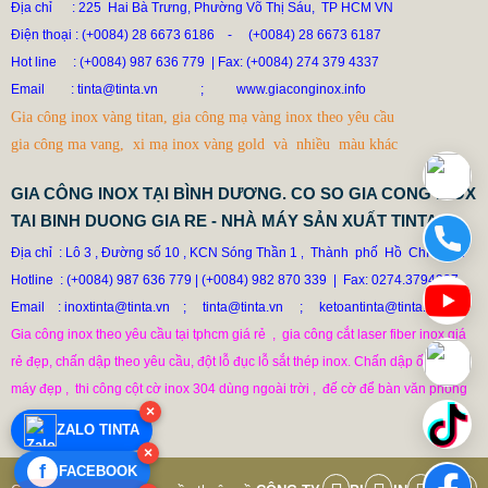
Địa chỉ : 225 Hai Bà Trưng, Phường Võ Thị Sáu, TP HCM VN
Điện thoại : (+0084) 28 6673 6186
-
(+0084) 28 6673 6187
Hot line
: (+0084) 987 636 779 | Fax: (+0084) 274 379 4337
DÙ AI NÓI NGÃ NẰM NGHIÊNG, NGƯỜI MUA VẪN CỨ
Email
: tinta@tinta.vn ;
www.giaconginox.info
ĐẶT BỒN TINTA
Gia công inox vàng titan, gia công mạ vàng inox theo yêu cầu
78.999 VNĐ
79.999 VNĐ
gia công ma vang, xi mạ inox vàng gold và nhiều màu khác
SP: XUONG GIA CONG BON CONG NGHIEP INOX TINTA
GIA CÔNG INOX TẠI BÌNH DƯƠNG. CO SO GIA CONG INOX
TAI BINH DUONG GIA RE - NHÀ MÁY SẢN XUẤT TINTA
Địa chỉ  : Lô 3 , Đường số 10 , KCN Sóng Thần 1
Thành  phố  Hồ  Chí  Mình

 ,  
Hotline
: (+0084) 987 636 779
|
(+0084) 982 870 339  |  Fax: 0274.3794337

Email    : inoxtinta@tinta.vn    ;
tinta@tinta.vn     ;     ketoantinta@tinta.vn
Gia công inox theo yêu cầu tại tphcm giá rẻ  ,  gia công cắt laser fiber inox giá

rẻ đẹp, chấn dập theo yêu cầu, đột lỗ đục lỗ sắt thép inox. Chấn dập ốp thang

máy đẹp ,  thi công cột cờ inox 304 dùng ngoài trời ,  đế cờ để bàn văn phòng
×
ZALO TINTA
×
f
FACEBOOK