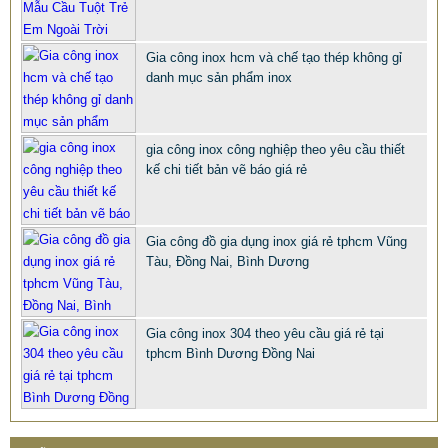
Gia công inox hcm và chế tạo thép không gỉ
danh mục sản phẩm inox
gia công inox công nghiệp theo yêu cầu thiết
CHỤP INOX PHỤ KIỆN LAN CAN CẦU THANG TRANG TRÍ
kế chi tiết bản vẽ báo giá rẻ
NỘI NGOẠI THẤT
68.668 VNĐ
66.789 VNĐ
Gia công đồ gia dụng inox giá rẻ tphcm Vũng
SP: PHU KIEN CHUP CHAN INOX 316 201 304 XI MA VANG
Tàu, Đồng Nai, Bình Dương
Gia công inox 304 theo yêu cầu giá rẻ tại
tphcm Bình Dương Đồng Nai