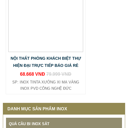
NỘI THẤT PHÒNG KHÁCH BIỆT THỰ
HIỆN ĐẠI TRỰC TIẾP BÁO GIÁ RẺ
68.668 VNĐ
79.999 VNĐ
BẢNG GIÁ GIA CÔNG INOX HCM BÌNH DƯƠNG ĐỒNG
SP: INOX TINTA XƯỞNG XI MẠ VÀNG
NAI VŨNG TÀU
INOX PVD CÔNG NGHỆ ĐỨC
65.800 VNĐ
68.500 VNĐ
SP: BANG GIA GIA CONG INOX TINTA
DANH MỤC SẢN PHẨM INOX
QUẢ CẦU BI INOX SẮT