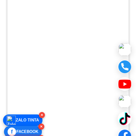
×
ZALO TINTA
×
f
FACEBOOK