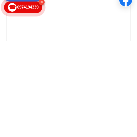
×
☎
0974194339
XƯỞNG GIA CÔNG BỒN INOX CÔNG NGHIỆP
TINTA 201 304 316 BÁO RẺ