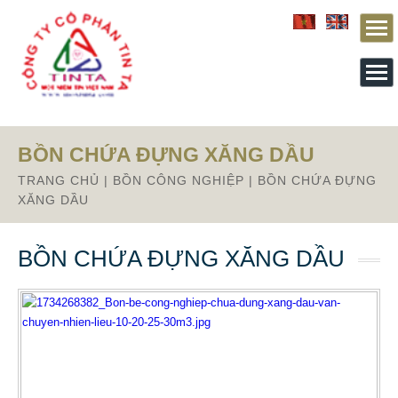
From this section downward is Zalo source code
BỒN CHỨA ĐỰNG XĂNG DẦU
TRANG CHỦ
|
BỒN CÔNG NGHIỆP
|
BỒN CHỨA ĐỰNG
XĂNG DẦU
BỒN CHỨA ĐỰNG XĂNG DẦU